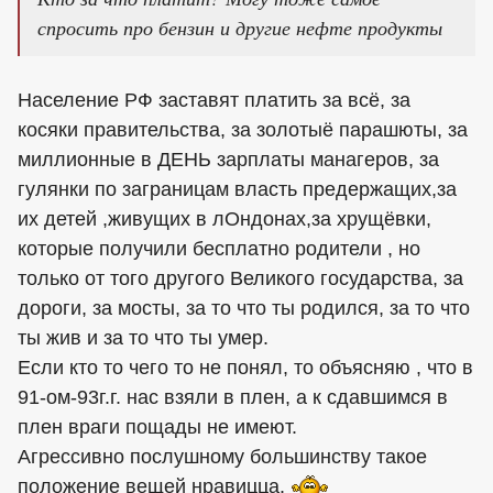
спросить про бензин и другие нефте продукты
Население РФ заставят платить за всё, за
косяки правительства, за золотыё парашюты, за
миллионные в ДЕНЬ зарплаты манагеров, за
гулянки по заграницам власть предержащих,за
их детей ,живущих в лОндонах,за хрущёвки,
которые получили бесплатно родители , но
только от того другого Великого государства, за
дороги, за мосты, за то что ты родился, за то что
ты жив и за то что ты умер.
Если кто то чего то не понял, то объясняю , что в
91-ом-93г.г. нас взяли в плен, а к сдавшимся в
плен враги пощады не имеют.
Агрессивно послушному большинству такое
положение вещей нравицца.