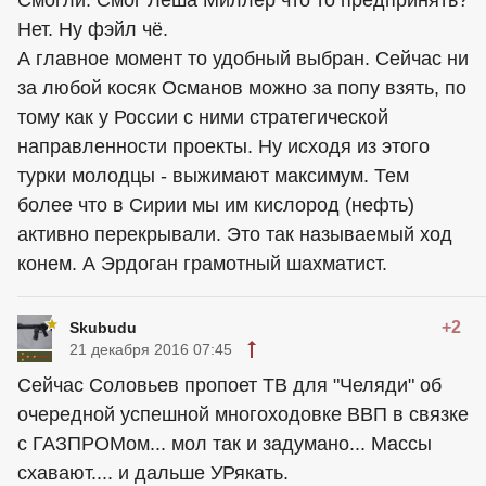
Смогли. Смог Лёша Миллер что то предпринять?
Нет. Ну фэйл чё.
А главное момент то удобный выбран. Сейчас ни
за любой косяк Османов можно за попу взять, по
тому как у России с ними стратегической
направленности проекты. Ну исходя из этого
турки молодцы - выжимают максимум. Тем
более что в Сирии мы им кислород (нефть)
активно перекрывали. Это так называемый ход
конем. А Эрдоган грамотный шахматист.
+2
Skubudu
21 декабря 2016 07:45
Сейчас Соловьев пропоет ТВ для "Челяди" об
очередной успешной многоходовке ВВП в связке
с ГАЗПРОМом... мол так и задумано... Массы
схавают.... и дальше УРякать.