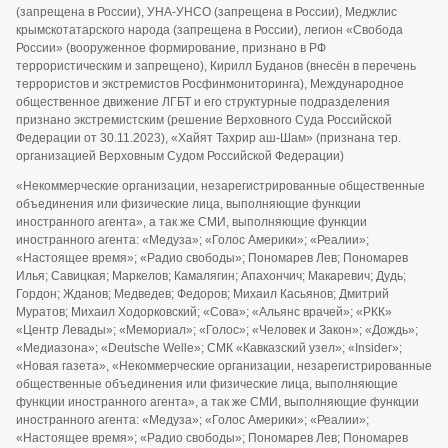
(запрещена в России), УНА-УНСО (запрещена в России), Меджлис
крымскотатарского народа (запрещена в России), легион «Свобода
России» (вооруженное формирование, признано в РФ
террористическим и запрещено), Кирилл Буданов (внесён в перечень
террористов и экстремистов Росфинмониторинга), Международное
общественное движение ЛГБТ и его структурные подразделения
признано экстремистским (решение Верховного Суда Российской
Федерации от 30.11.2023), «Хайят Тахрир аш-Шам» (признана тер.
организацией Верховным Судом Российской Федерации)
«Некоммерческие организации, незарегистрированные общественные
объединения или физические лица, выполняющие функции
иностранного агента», а так же СМИ, выполняющие функции
иностранного агента: «Медуза»; «Голос Америки»; «Реалии»;
«Настоящее время»; «Радио свободы»; Пономарев Лев; Пономарев
Илья; Савицкая; Маркелов; Камалягин; Апахончич; Макаревич; Дудь;
Гордон; Жданов; Медведев; Федоров; Михаил Касьянов; Дмитрий
Муратов; Михаил Ходорковский; «Сова»; «Альянс врачей»; «РКК»
«Центр Левады»; «Мемориал»; «Голос»; «Человек и Закон»; «Дождь»;
«Медиазона»; «Deutsche Welle»; СМК «Кавказский узел»; «Insider»;
«Новая газета», «Некоммерческие организации, незарегистрированные
общественные объединения или физические лица, выполняющие
функции иностранного агента», а так же СМИ, выполняющие функции
иностранного агента: «Медуза»; «Голос Америки»; «Реалии»;
«Настоящее время»; «Радио свободы»; Пономарев Лев; Пономарев