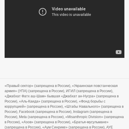
«Правый сектор» (запрещена в России), «Украинская повстанческая
армия» (УПА) (запрещена в России), ИГИЛ (запрещена в России),
«Джабхат Фатх аш-Шам» бывшая «Джабхат ан-Нусра» (запрещена в
России), «Аль-Каида» (запрещена в России), «Фонд борьбы с
коррупцией» (запрещена в России), «Штабы Навального» (запрещена в
России), Facebook (запрещена в России), Instagram (запрещена в
России), Meta (запрещена в России), «Misanthropic Division» (запрещена
в России), «Азов» (запрещена в России), «Братья-мусульмане»
(запрещена в России), «Аум Синрике» (запрещена в России), АУЕ