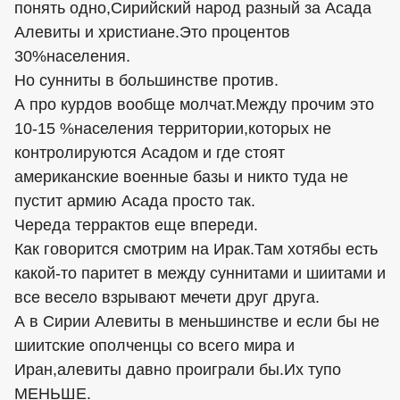
понять одно,Сирийский народ разный за Асада
Алевиты и христиане.Это процентов
30%населения.
Но сунниты в большинстве против.
А про курдов вообще молчат.Между прочим это
10-15 %населения территории,которых не
контролируются Асадом и где стоят
американские военные базы и никто туда не
пустит армию Асада просто так.
Череда террактов еще впереди.
Как говорится смотрим на Ирак.Там хотябы есть
какой-то паритет в между суннитами и шиитами и
все весело взрывают мечети друг друга.
А в Сирии Алевиты в меньшинстве и если бы не
шиитские ополченцы со всего мира и
Иран,алевиты давно проиграли бы.Их тупо
МЕНЬШЕ.