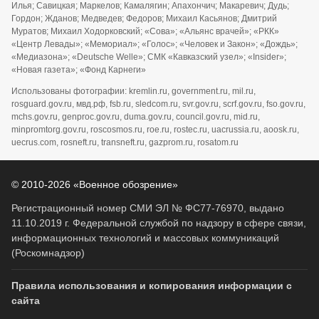
Илья; Савицкая; Маркелов; Камалягин; Апахончич; Макаревич; Дудь;
Гордон; Жданов; Медведев; Федоров; Михаил Касьянов; Дмитрий
Муратов; Михаил Ходорковский; «Сова»; «Альянс врачей»; «РКК»
«Центр Левады»; «Мемориал»; «Голос»; «Человек и Закон»; «Дождь»;
«Медиазона»; «Deutsche Welle»; СМК «Кавказский узел»; «Insider»;
«Новая газета»; «Фонд Карнеги»
Использованы фотографии: kremlin.ru, government.ru, mil.ru,
rosguard.gov.ru, мвд.рф, fsb.ru, sledcom.ru, svr.gov.ru, scrf.gov.ru, fso.gov.ru,
mchs.gov.ru, genproc.gov.ru, duma.gov.ru, council.gov.ru, mid.ru,
minpromtorg.gov.ru, roscosmos.ru, roe.ru, rostec.ru, uacrussia.ru, aoosk.ru,
uecrus.com, rosneft.ru, transneft.ru, gazprom.ru, rosatom.ru
© 2010-2026 «Военное обозрение»
Регистрационный номер СМИ ЭЛ № ФС77-76970, выдано
11.10.2019 г. Федеральной службой по надзору в сфере связи,
информационных технологий и массовых коммуникаций
(Роскомнадзор)
Правила использования и копирования информации с
сайта