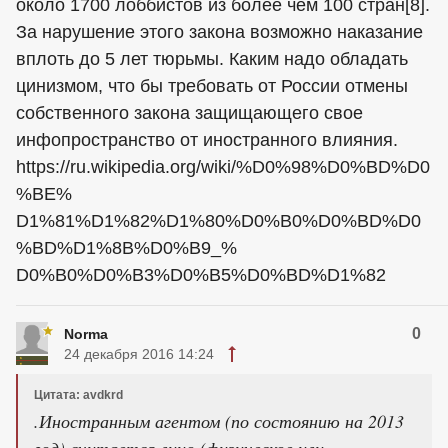
около 1700 лоббистов из более чем 100 стран[8].
За нарушение этого закона возможно наказание
вплоть до 5 лет тюрьмы. Каким надо обладать
цинизмом, что бы требовать от России отмены
собственного закона защищающего свое
инфопространство от иностранного влияния.
https://ru.wikipedia.org/wiki/%D0%98%D0%BD%D0
%BE%
D1%81%D1%82%D1%80%D0%B0%D0%BD%D0
%BD%D1%8B%D0%B9_%
D0%B0%D0%B3%D0%B5%D0%BD%D1%82
0
Norma
24 декабря 2016 14:24
Цитата: avdkrd
.Иностранным агентом (по состоянию на 2013
год) считается лицо (физическое или