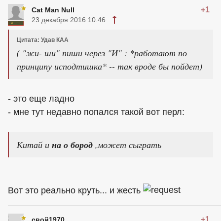
+1
Cat Man Null
23 декабря 2016 10:46
Цитата: Удав КАА
( "жи- ши" пиши через "И" : *работают по
принципу исподтишка* -- так вроде бы пойдет)
- это еще ладно
- мне тут недавно попался такой вот перл:
Китай и
на о бород
,может сыграть
Вот это реально круть... и жесть
+1
свой1970