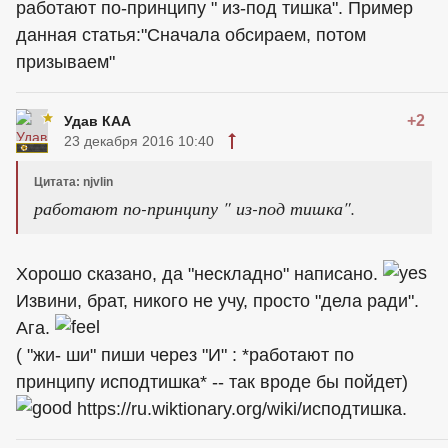
работают по-принципу " из-под тишка". Пример
данная статья:"Сначала обсираем, потом
призываем"
+2
Удав КАА
23 декабря 2016 10:40
Цитата: njvlin
работают по-принципу " из-под тишка".
Хорошо сказано, да "нескладно" написано.
Извини, брат, никого не учу, просто "дела ради".
Ага.
( "жи- ши" пиши через "И" : *работают по
принципу исподтишка* -- так вроде бы пойдет)
https://ru.wiktionary.org/wiki/исподтишка.