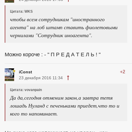
Цитата: WKS
чтобы всем сотрудникам "иностранного
агента" на лоб штамп ставить фиолетовыми
чернилами "Сотрудник иноагента".
Можно короче : - " П Р Е Д А Т Е Л Ь ! "
+2
iConst
23 декабря 2016 11:34
Цитата: vovanpain
Да да,сегодня отменим закон,а завтра тетя
лошадь Нуланд с печеньками приедет,что то и
кого то напоминает.