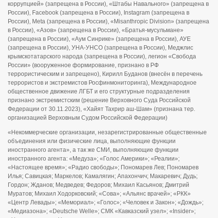
коррупцией» (запрещена в России), «Штабы Навального» (запрещена в
России), Facebook (запрещена в России), Instagram (запрещена в
России), Meta (запрещена в России), «Misanthropic Division» (запрещена
в России), «Азов» (запрещена в России), «Братья-мусульмане»
(запрещена в России), «Аум Синрике» (запрещена в России), АУЕ
(запрещена в России), УНА-УНСО (запрещена в России), Меджлис
крымскотатарского народа (запрещена в России), легион «Свобода
России» (вооруженное формирование, признано в РФ
террористическим и запрещено), Кирилл Буданов (внесён в перечень
террористов и экстремистов Росфинмониторинга), Международное
общественное движение ЛГБТ и его структурные подразделения
признано экстремистским (решение Верховного Суда Российской
Федерации от 30.11.2023), «Хайят Тахрир аш-Шам» (признана тер.
организацией Верховным Судом Российской Федерации)
«Некоммерческие организации, незарегистрированные общественные
объединения или физические лица, выполняющие функции
иностранного агента», а так же СМИ, выполняющие функции
иностранного агента: «Медуза»; «Голос Америки»; «Реалии»;
«Настоящее время»; «Радио свободы»; Пономарев Лев; Пономарев
Илья; Савицкая; Маркелов; Камалягин; Апахончич; Макаревич; Дудь;
Гордон; Жданов; Медведев; Федоров; Михаил Касьянов; Дмитрий
Муратов; Михаил Ходорковский; «Сова»; «Альянс врачей»; «РКК»
«Центр Левады»; «Мемориал»; «Голос»; «Человек и Закон»; «Дождь»;
«Медиазона»; «Deutsche Welle»; СМК «Кавказский узел»; «Insider»;