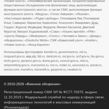
«Новая газета», «Некоммерческие организации, незарегистрированные
общественные объединения или физические лица, выполняющие
функции иностранного агента», а так же СМИ, выполняющие функции
иностранного агента: «Медуза»; «Голос Америки»; «Реалии»;
«Настоящее время»; «Радио свободы»; Пономарев Лев; Пономарев
Илья; Савицкая; Маркелов; Камалягин; Апахончич; Макаревич; Дудь;
Гордон; Жданов; Медведев; Федоров; Михаил Касьянов; Дмитрий
Муратов; Михаил Ходорковский; «Сова»; «Альянс врачей»; «РКК»
«Центр Левады»; «Мемориал»; «Голос»; «Человек и Закон»; «Дождь»;
«Медиазона»; «Deutsche Welle»; СМК «Кавказский узел»; «Insider»;
«Новая газета»; «Фонд Карнеги»
Использованы фотографии: kremlin.ru, government.ru, mil.ru,
rosguard.gov.ru, мвд.рф, fsb.ru, sledcom.ru, svr.gov.ru, scrf.gov.ru, fso.gov.ru,
mchs.gov.ru, genproc.gov.ru, duma.gov.ru, council.gov.ru, mid.ru,
minpromtorg.gov.ru, roscosmos.ru, roe.ru, rostec.ru, uacrussia.ru, aoosk.ru,
uecrus.com, rosneft.ru, transneft.ru, gazprom.ru, rosatom.ru
© 2010-2026 «Военное обозрение»
Регистрационный номер СМИ ЭЛ № ФС77-76970, выдано
11.10.2019 г. Федеральной службой по надзору в сфере связи,
информационных технологий и массовых коммуникаций
(Роскомнадзор)