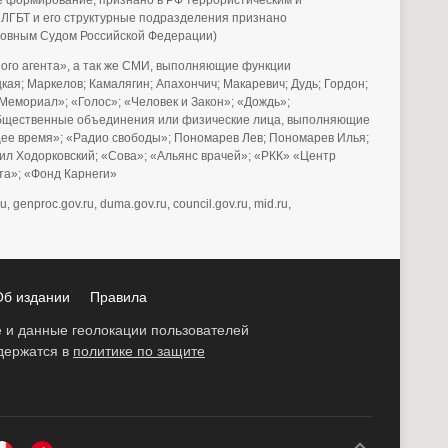
е формирование, признано в РФ террористическим и
 ЛГБТ и его структурные подразделения признано
рховным Судом Российской Федерации)
го агента», а так же СМИ, выполняющие функции
ая; Маркелов; Камалягин; Апахончич; Макаревич; Дудь; Гордон;
Мемориал»; «Голос»; «Человек и Закон»; «Дождь»;
е общественные объединения или физические лица, выполняющие
щее время»; «Радио свободы»; Пономарев Лев; Пономарев Илья;
аил Ходорковский; «Сова»; «Альянс врачей»; «РКК» «Центр
ета»; «Фонд Карнеги»
u, genproc.gov.ru, duma.gov.ru, council.gov.ru, mid.ru,
Об издании
Правила
ie и данные геолокации пользователей
одержатся в
политике по защите