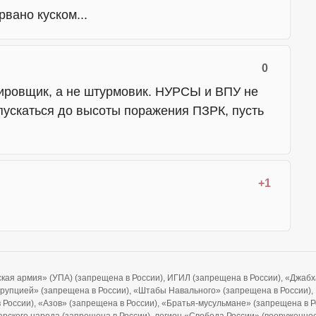
рвано куском...
0
ировщик, а не штурмовик. НУРСЫ и ВПУ не
пускаться до высоты поражения ПЗРК, пусть
+1
ская армия» (УПА) (запрещена в России), ИГИЛ (запрещена в России), «Джа
ррупцией» (запрещена в России), «Штабы Навального» (запрещена в России), F
 в России), «Азов» (запрещена в России), «Братья-мусульмане» (запрещена в 