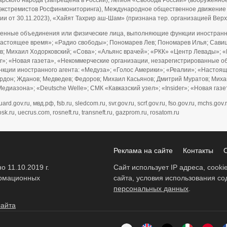
рского народа (запрещена в России), легион «Свобода России» (вооруженно
и экстремистов Росфинмониторинга), Международное общественное движение
ии от 30.11.2023), «Хайят Тахрир аш-Шам» (признана тер. организацией Ве
енные объединения или физические лица, выполняющие функции иностранно
Настоящее время»; «Радио свободы»; Пономарев Лев; Пономарев Илья; Савицк
; Михаил Ходорковский; «Сова»; «Альянс врачей»; «РКК» «Центр Левады»; «
ider»; «Новая газета», «Некоммерческие организации, незарегистрированны
нкции иностранного агента: «Медуза»; «Голос Америки»; «Реалии»; «Настоя
Гордон; Жданов; Медведев; Федоров; Михаил Касьянов; Дмитрий Муратов; Мих
едиазона»; «Deutsche Welle»; СМК «Кавказский узел»; «Insider»; «Новая газ
gov.ru, мвд.рф, fsb.ru, sledcom.ru, svr.gov.ru, scrf.gov.ru, fso.gov.ru, mchs.gov.r
sk.ru, uecrus.com, rosneft.ru, transneft.ru, gazprom.ru, rosatom.ru
Реклама на сайте
Контакты
 11.10.2019 г.
Сайт использует IP адреса, cook
ормационных
сайта, условия использования с
персональных данных
.
сайта