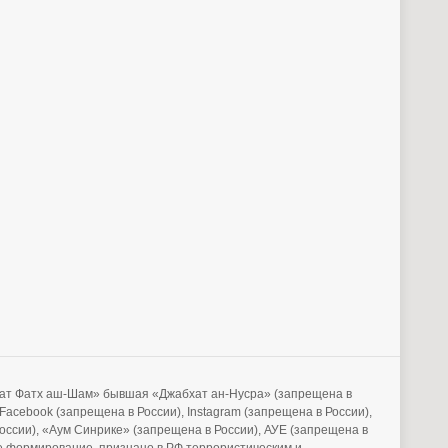
бхат Фатх аш-Шам» бывшая «Джабхат ан-Нусра» (запрещена в
acebook (запрещена в России), Instagram (запрещена в России),
России), «Аум Синрике» (запрещена в России), АУЕ (запрещена в