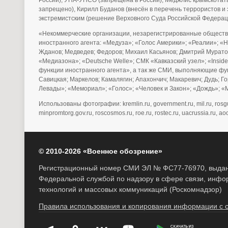
России), УНА-УНСО (запрещена в России), Меджлис крымскотата
запрещено), Кирилл Буданов (внесён в перечень террористов 
экстремистским (решение Верховного Суда Российской Федерац
«Некоммерческие организации, незарегистрированные обществ
иностранного агента: «Медуза»; «Голос Америки»; «Реалии»; «
Жданов; Медведев; Федоров; Михаил Касьянов; Дмитрий Муратов
«Медиазона»; «Deutsche Welle»; СМК «Кавказский узел»; «Ins
функции иностранного агента», а так же СМИ, выполняющие фу
Савицкая; Маркелов; Камалягин; Апахончич; Макаревич; Дудь; 
Левады»; «Мемориал»; «Голос»; «Человек и Закон»; «Дождь»; «М
Использованы фотографии: kremlin.ru, government.ru, mil.ru, rosguard.
minpromtorg.gov.ru, roscosmos.ru, roe.ru, rostec.ru, uacrussia.ru, aoo
© 2010-2026 «Военное обозрение»
Регистрационный номер СМИ ЭЛ № ФС77-76970, выдано
Федеральной службой по надзору в сфере связи, инф
технологий и массовых коммуникаций (Роскомнадзор)
Правила использования и копирования информации с 