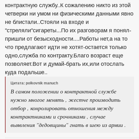
контрактную службу..К сожалению никто из этой
четверки ни умом ни физическими данными явно
не блистали..Стояли на входе и
"стреляли"сигареты...По их разговорам я понял-
пришли от безысходности....Работы нет,а на то
что предлагают идти не хотят-остается только
одно,служба по контракту.Благо возраст еще
позволяет.Вот и думай-брать их,или отослать
куда подальше..
Цитата: polkovnik manuch
В самом положении о контрактной службе
нужно многое менять , жестче производить
отбор , конролировать отношения между
контрактниками и срочниками , случае
выявления "дедовщины" гнать в шею из армии .