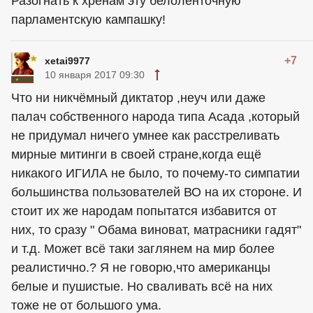
Разогнать к хренам эту белоленточную
парламентскую кампашку!
+7
xetai9977
10 января 2017 09:30
Что ни никчёмный диктатор ,неуч или даже
палач собственного народа типа Асада ,который
не придумал ничего умнее как расстреливать
мирные митинги в своей стране,когда ещё
никакого ИГИЛА не было, то почему-то симпатии
большинства пользователей ВО на их стороне. И
стоит их же народам попытатся избавится от
них, то сразу " Обама виноват, матрасники гадят"
и т.д. Может всё таки заглянем на мир более
реалистично.? Я не говорю,что американцы
белые и пушистые. Но сваливать всё на них
тоже не от большого ума.