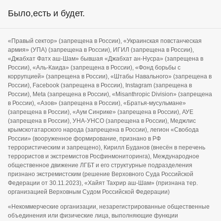
Было,есть и будет.
«Правый сектор» (запрещена в России), «Украинская повстанческая
армия» (УПА) (запрещена в России), ИГИЛ (запрещена в России),
«Джабхат Фатх аш-Шам» бывшая «Джабхат ан-Нусра» (запрещена в
России), «Аль-Каида» (запрещена в России), «Фонд борьбы с
коррупцией» (запрещена в России), «Штабы Навального» (запрещена в
России), Facebook (запрещена в России), Instagram (запрещена в
России), Meta (запрещена в России), «Misanthropic Division» (запрещена
в России), «Азов» (запрещена в России), «Братья-мусульмане»
(запрещена в России), «Аум Синрике» (запрещена в России), АУЕ
(запрещена в России), УНА-УНСО (запрещена в России), Меджлис
крымскотатарского народа (запрещена в России), легион «Свобода
России» (вооруженное формирование, признано в РФ
террористическим и запрещено), Кирилл Буданов (внесён в перечень
террористов и экстремистов Росфинмониторинга), Международное
общественное движение ЛГБТ и его структурные подразделения
признано экстремистским (решение Верховного Суда Российской
Федерации от 30.11.2023), «Хайят Тахрир аш-Шам» (признана тер.
организацией Верховным Судом Российской Федерации)
«Некоммерческие организации, незарегистрированные общественные
объединения или физические лица, выполняющие функции