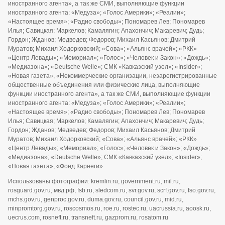
иностранного агента», а так же СМИ, выполняющие функции
иностранного агента: «Медуза»; «Голос Америки»; «Реалии»;
«Настоящее время»; «Радио свободы»; Пономарев Лев; Пономарев
Илья; Савицкая; Маркелов; Камалягин; Апахончич; Макаревич; Дудь;
Гордон; Жданов; Медведев; Федоров; Михаил Касьянов; Дмитрий
Муратов; Михаил Ходорковский; «Сова»; «Альянс врачей»; «РКК»
«Центр Левады»; «Мемориал»; «Голос»; «Человек и Закон»; «Дождь»;
«Медиазона»; «Deutsche Welle»; СМК «Кавказский узел»; «Insider»;
«Новая газета», «Некоммерческие организации, незарегистрированные
общественные объединения или физические лица, выполняющие
функции иностранного агента», а так же СМИ, выполняющие функции
иностранного агента: «Медуза»; «Голос Америки»; «Реалии»;
«Настоящее время»; «Радио свободы»; Пономарев Лев; Пономарев
Илья; Савицкая; Маркелов; Камалягин; Апахончич; Макаревич; Дудь;
Гордон; Жданов; Медведев; Федоров; Михаил Касьянов; Дмитрий
Муратов; Михаил Ходорковский; «Сова»; «Альянс врачей»; «РКК»
«Центр Левады»; «Мемориал»; «Голос»; «Человек и Закон»; «Дождь»;
«Медиазона»; «Deutsche Welle»; СМК «Кавказский узел»; «Insider»;
«Новая газета»; «Фонд Карнеги»
Использованы фотографии: kremlin.ru, government.ru, mil.ru,
rosguard.gov.ru, мвд.рф, fsb.ru, sledcom.ru, svr.gov.ru, scrf.gov.ru, fso.gov.ru,
mchs.gov.ru, genproc.gov.ru, duma.gov.ru, council.gov.ru, mid.ru,
minpromtorg.gov.ru, roscosmos.ru, roe.ru, rostec.ru, uacrussia.ru, aoosk.ru,
uecrus.com, rosneft.ru, transneft.ru, gazprom.ru, rosatom.ru