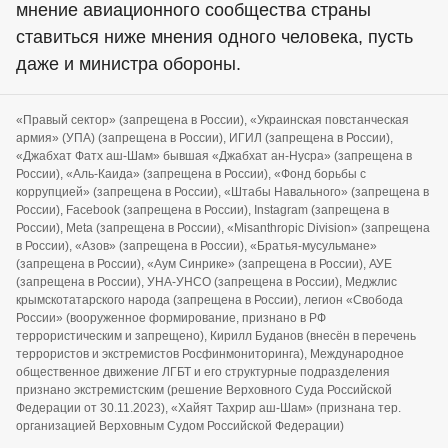
мнение авиационного сообщества страны
ставиться ниже мнения одного человека, пусть
даже и министра обороны.
«Правый сектор» (запрещена в России), «Украинская повстанческая
армия» (УПА) (запрещена в России), ИГИЛ (запрещена в России),
«Джабхат Фатх аш-Шам» бывшая «Джабхат ан-Нусра» (запрещена в
России), «Аль-Каида» (запрещена в России), «Фонд борьбы с
коррупцией» (запрещена в России), «Штабы Навального» (запрещена в
России), Facebook (запрещена в России), Instagram (запрещена в
России), Meta (запрещена в России), «Misanthropic Division» (запрещена
в России), «Азов» (запрещена в России), «Братья-мусульмане»
(запрещена в России), «Аум Синрике» (запрещена в России), АУЕ
(запрещена в России), УНА-УНСО (запрещена в России), Меджлис
крымскотатарского народа (запрещена в России), легион «Свобода
России» (вооруженное формирование, признано в РФ
террористическим и запрещено), Кирилл Буданов (внесён в перечень
террористов и экстремистов Росфинмониторинга), Международное
общественное движение ЛГБТ и его структурные подразделения
признано экстремистским (решение Верховного Суда Российской
Федерации от 30.11.2023), «Хайят Тахрир аш-Шам» (признана тер.
организацией Верховным Судом Российской Федерации)