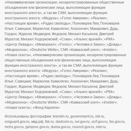
«Некоммерческие организации, незарегистрированные общественные
объединения или физические лица, выполняющие функции
иностранного агента», а так же СМИ, выполняющие функции
иностранного агента: «Медуза»; «Голос Америки»; «Реалии»;
«Настоящее время»; «Радио свободы»; Пономарев Лев; Пономарев
Илья; Савицкая; Маркелов; Камалягин; Апахончич; Макаревич; Дудь;
Гордон; Жданов; Медведев; Федоров; Михаил Касьянов; Дмитрий
Муратов; Михаил Ходорковский; «Сова»; «Альянс врачей»; «РКК»
«Центр Левады»; «Мемориал»; «Голос»; «Человек и Закон»; «Дождь»;
«Медиазона»; «Deutsche Welle»; СМК «Кавказский узел»; «Insider»;
«Новая газета», «Некоммерческие организации, незарегистрированные
общественные объединения или физические лица, выполняющие
функции иностранного агента», а так же СМИ, выполняющие функции
иностранного агента: «Медуза»; «Голос Америки»; «Реалии»;
«Настоящее время»; «Радио свободы»; Пономарев Лев; Пономарев
Илья; Савицкая; Маркелов; Камалягин; Апахончич; Макаревич; Дудь;
Гордон; Жданов; Медведев; Федоров; Михаил Касьянов; Дмитрий
Муратов; Михаил Ходорковский; «Сова»; «Альянс врачей»; «РКК»
«Центр Левады»; «Мемориал»; «Голос»; «Человек и Закон»; «Дождь»;
«Медиазона»; «Deutsche Welle»; СМК «Кавказский узел»; «Insider»;
«Новая газета»; «Фонд Карнеги»
Использованы фотографии: kremlin.ru, government.ru, mil.ru,
rosguard.gov.ru, мвд.рф, fsb.ru, sledcom.ru, svr.gov.ru, scrf.gov.ru, fso.gov.ru,
mchs.gov.ru, genproc.gov.ru, duma.gov.ru, council.gov.ru, mid.ru,