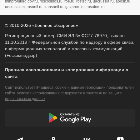
minpromtorg.gov.ru, roscosmos.ru, roe.ru, rostec.ru, uacrussia.ru, aoosk.ru,
uecrus.com, rosneft.ru, transneft.ru, gazprom.ru, rosatom.ru
© 2010-2026 «Военное обозрение»
Регистрационный номер СМИ ЭЛ № ФС77-76970, выдано
11.10.2019 г. Федеральной службой по надзору в сфере связи,
информационных технологий и массовых коммуникаций
(Роскомнадзор)
Правила использования и копирования информации с
сайта
Сайт использует IP адреса, cookie и данные геолокации пользователей
сайта, условия использования содержатся в
политике по защите
персональных данных
.