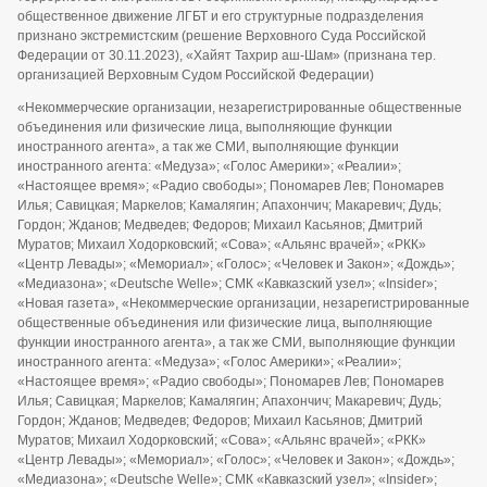
общественное движение ЛГБТ и его структурные подразделения
признано экстремистским (решение Верховного Суда Российской
Федерации от 30.11.2023), «Хайят Тахрир аш-Шам» (признана тер.
организацией Верховным Судом Российской Федерации)
«Некоммерческие организации, незарегистрированные общественные
объединения или физические лица, выполняющие функции
иностранного агента», а так же СМИ, выполняющие функции
иностранного агента: «Медуза»; «Голос Америки»; «Реалии»;
«Настоящее время»; «Радио свободы»; Пономарев Лев; Пономарев
Илья; Савицкая; Маркелов; Камалягин; Апахончич; Макаревич; Дудь;
Гордон; Жданов; Медведев; Федоров; Михаил Касьянов; Дмитрий
Муратов; Михаил Ходорковский; «Сова»; «Альянс врачей»; «РКК»
«Центр Левады»; «Мемориал»; «Голос»; «Человек и Закон»; «Дождь»;
«Медиазона»; «Deutsche Welle»; СМК «Кавказский узел»; «Insider»;
«Новая газета», «Некоммерческие организации, незарегистрированные
общественные объединения или физические лица, выполняющие
функции иностранного агента», а так же СМИ, выполняющие функции
иностранного агента: «Медуза»; «Голос Америки»; «Реалии»;
«Настоящее время»; «Радио свободы»; Пономарев Лев; Пономарев
Илья; Савицкая; Маркелов; Камалягин; Апахончич; Макаревич; Дудь;
Гордон; Жданов; Медведев; Федоров; Михаил Касьянов; Дмитрий
Муратов; Михаил Ходорковский; «Сова»; «Альянс врачей»; «РКК»
«Центр Левады»; «Мемориал»; «Голос»; «Человек и Закон»; «Дождь»;
«Медиазона»; «Deutsche Welle»; СМК «Кавказский узел»; «Insider»;