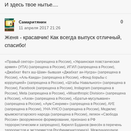
И здесь твое нытье....
0
Самаритянин
11 апреля 2017 21:26
Женя - красавчик! Как всегда выпуск отличный,
спасибо!
«Правый сектор» (запрещена в России), «Украинская повстанческая
армия» (УПА) (запрещена в России), ИГИЛ (запрещена в России),
«Джабхат Фатх аш-Шам» бывшая «Джабхат ан-Нусра» (запрещена в
России), «Аль-Каида» (запрещена в России), «Фонд борьбы с
коррупцией» (запрещена в России), «Штабы Навального» (запрещена в
России), Facebook (запрещена в России), Instagram (запрещена в
России), Meta (запрещена в России), «Misanthropic Division» (запрещена
в России), «Азов» (запрещена в России), «Братья-мусульмане»
(запрещена в России), «Аум Синрике» (запрещена в России), АУЕ
(запрещена в России), УНА-УНСО (запрещена в России), Меджлис
крымскотатарского народа (запрещена в России), легион «Свобода
России» (вооруженное формирование, признано в РФ
террористическим и запрещено), Кирилл Буданов (внесён в перечень
террористов и экстремистов Росфинмониторинга), Международное