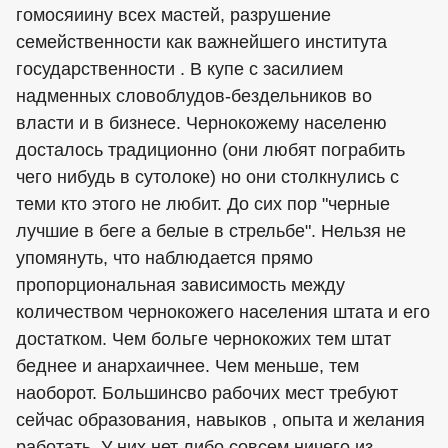
гомосяиину всех мастей, разрушение
семейственности как важнейшего института
государственности . В купе с засилием
надменных словоблудов-бездельников во
власти и в бизнесе. Чернокожему населеню
досталось традиционно (они любят пограбить
чего нибудь в сутолоке) но они столкнулись с
теми кто этого не любит. До сих пор "черные
лучшие в беге а белые в стрельбе". Нельзя не
упомянуть, что наблюдается прямо
пропорциональная зависимость между
количеством чернокожего населения штата и его
достатком. Чем больге чернокожих тем штат
беднее и анархаичнее. Чем меньше, тем
наоборот. Большинсво рабочих мест требуют
сейчас образования, навыков , опыта и желания
работать. У них нет либо совсем ничего из