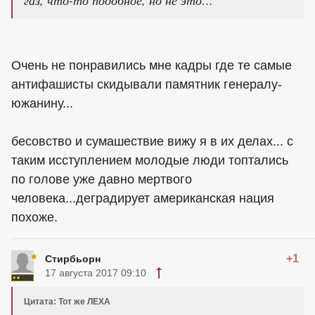
газ, что-то подобное, но не это…
Очень не понравились мне кадры где те самые
антифашисты скидывали памятник генералу-
южанину...
бесовство и сумашествие вижу я в их делах... с
таким исступлением молодые люди топтались
по голове уже давно мертвого
человека...деградирует американская нация
похоже.
+1
Стирбьорн
17 августа 2017 09:10
Цитата: Тот же ЛЕХА