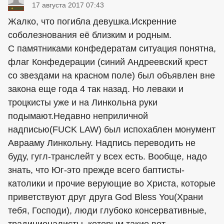
17 августа 2017 07:43
Жалко, что погибла девушка.Искренние
соболезнования её близким и родным.
С памятниками конфедератам ситуация понятна,
флаг Конфедерации (синий Андреевский крест
со звездами на красном поле) был объявлен вне
закона еще года 4 так назад. Но леваки и
троцкисты уже и на Линкольна руки
подымают.Недавно неприличной
надписью(FUCK LAW) был испохаблен монумент
Аврааму Линкольну. Надпись переводить не
буду, гугл-транслейт у всех есть. Вообще, надо
знать, что Юг-это прежде всего баптисты-
католики и прочие верующие во Христа, которые
приветствуют друг друга God Bless You(Храни
тебя, Господи), люди глубоко консервативные,