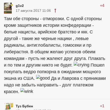
+4
g1v2
17 августа 2017 11:06
Там обе стороны - отморозки. С одной стороны
кроме защитников истории конфедерации -
белые нацисты, арийское братство и ккк. С
другой - такие же черные нацики , левые
радикалы, антиглобалисты, гомосеки и пр
либерастня. В общем желаю успехов обеим
командам - пусть не жалеют друг друга. Плакать
и по тем и другим никто не будет.
Пошел
покупать ведро попкорна в ожидании мощного
экшна из США.
Да и Лаврова с пряниками
надо не забыть направить - долг платежом
красен.
+1
Туз Бубен