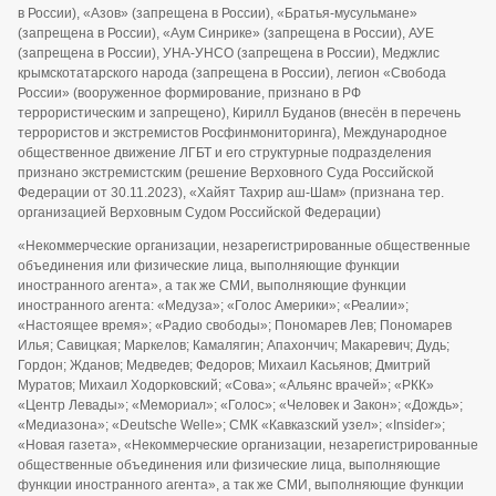
в России), «Азов» (запрещена в России), «Братья-мусульмане»
(запрещена в России), «Аум Синрике» (запрещена в России), АУЕ
(запрещена в России), УНА-УНСО (запрещена в России), Меджлис
крымскотатарского народа (запрещена в России), легион «Свобода
России» (вооруженное формирование, признано в РФ
террористическим и запрещено), Кирилл Буданов (внесён в перечень
террористов и экстремистов Росфинмониторинга), Международное
общественное движение ЛГБТ и его структурные подразделения
признано экстремистским (решение Верховного Суда Российской
Федерации от 30.11.2023), «Хайят Тахрир аш-Шам» (признана тер.
организацией Верховным Судом Российской Федерации)
«Некоммерческие организации, незарегистрированные общественные
объединения или физические лица, выполняющие функции
иностранного агента», а так же СМИ, выполняющие функции
иностранного агента: «Медуза»; «Голос Америки»; «Реалии»;
«Настоящее время»; «Радио свободы»; Пономарев Лев; Пономарев
Илья; Савицкая; Маркелов; Камалягин; Апахончич; Макаревич; Дудь;
Гордон; Жданов; Медведев; Федоров; Михаил Касьянов; Дмитрий
Муратов; Михаил Ходорковский; «Сова»; «Альянс врачей»; «РКК»
«Центр Левады»; «Мемориал»; «Голос»; «Человек и Закон»; «Дождь»;
«Медиазона»; «Deutsche Welle»; СМК «Кавказский узел»; «Insider»;
«Новая газета», «Некоммерческие организации, незарегистрированные
общественные объединения или физические лица, выполняющие
функции иностранного агента», а так же СМИ, выполняющие функции