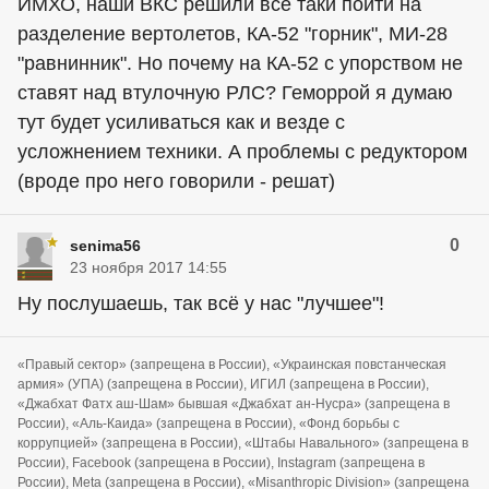
ИМХО, наши ВКС решили все таки пойти на
разделение вертолетов, КА-52 "горник", МИ-28
"равнинник". Но почему на КА-52 с упорством не
ставят над втулочную РЛС? Геморрой я думаю
тут будет усиливаться как и везде с
усложнением техники. А проблемы с редуктором
(вроде про него говорили - решат)
0
senima56
23 ноября 2017 14:55
Ну послушаешь, так всё у нас "лучшее"!
«Правый сектор» (запрещена в России), «Украинская повстанческая
армия» (УПА) (запрещена в России), ИГИЛ (запрещена в России),
«Джабхат Фатх аш-Шам» бывшая «Джабхат ан-Нусра» (запрещена в
России), «Аль-Каида» (запрещена в России), «Фонд борьбы с
коррупцией» (запрещена в России), «Штабы Навального» (запрещена в
России), Facebook (запрещена в России), Instagram (запрещена в
России), Meta (запрещена в России), «Misanthropic Division» (запрещена