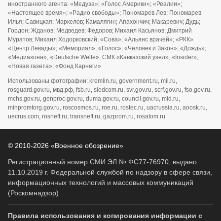
иностранного агента: «Медуза»; «Голос Америки»; «Реалии»;
«Настоящее время»; «Радио свободы»; Пономарев Лев; Пономарев
Илья; Савицкая; Маркелов; Камалягин; Апахончич; Макаревич; Дудь;
Гордон; Жданов; Медведев; Федоров; Михаил Касьянов; Дмитрий
Муратов; Михаил Ходорковский; «Сова»; «Альянс врачей»; «РКК»
«Центр Левады»; «Мемориал»; «Голос»; «Человек и Закон»; «Дождь»;
«Медиазона»; «Deutsche Welle»; СМК «Кавказский узел»; «Insider»;
«Новая газета»; «Фонд Карнеги»
Использованы фотографии: kremlin.ru, government.ru, mil.ru,
rosguard.gov.ru, мвд.рф, fsb.ru, sledcom.ru, svr.gov.ru, scrf.gov.ru, fso.gov.ru,
mchs.gov.ru, genproc.gov.ru, duma.gov.ru, council.gov.ru, mid.ru,
minpromtorg.gov.ru, roscosmos.ru, roe.ru, rostec.ru, uacrussia.ru, aoosk.ru,
uecrus.com, rosneft.ru, transneft.ru, gazprom.ru, rosatom.ru
© 2010-2026 «Военное обозрение»
Регистрационный номер СМИ ЭЛ № ФС77-76970, выдано
11.10.2019 г. Федеральной службой по надзору в сфере связи,
информационных технологий и массовых коммуникаций
(Роскомнадзор)
Правила использования и копирования информации с