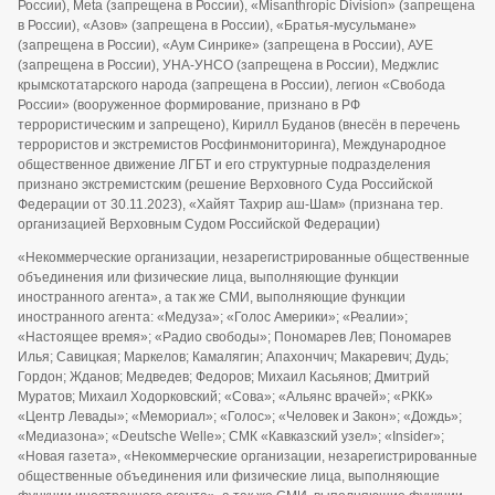
России), Meta (запрещена в России), «Misanthropic Division» (запрещена
в России), «Азов» (запрещена в России), «Братья-мусульмане»
(запрещена в России), «Аум Синрике» (запрещена в России), АУЕ
(запрещена в России), УНА-УНСО (запрещена в России), Меджлис
крымскотатарского народа (запрещена в России), легион «Свобода
России» (вооруженное формирование, признано в РФ
террористическим и запрещено), Кирилл Буданов (внесён в перечень
террористов и экстремистов Росфинмониторинга), Международное
общественное движение ЛГБТ и его структурные подразделения
признано экстремистским (решение Верховного Суда Российской
Федерации от 30.11.2023), «Хайят Тахрир аш-Шам» (признана тер.
организацией Верховным Судом Российской Федерации)
«Некоммерческие организации, незарегистрированные общественные
объединения или физические лица, выполняющие функции
иностранного агента», а так же СМИ, выполняющие функции
иностранного агента: «Медуза»; «Голос Америки»; «Реалии»;
«Настоящее время»; «Радио свободы»; Пономарев Лев; Пономарев
Илья; Савицкая; Маркелов; Камалягин; Апахончич; Макаревич; Дудь;
Гордон; Жданов; Медведев; Федоров; Михаил Касьянов; Дмитрий
Муратов; Михаил Ходорковский; «Сова»; «Альянс врачей»; «РКК»
«Центр Левады»; «Мемориал»; «Голос»; «Человек и Закон»; «Дождь»;
«Медиазона»; «Deutsche Welle»; СМК «Кавказский узел»; «Insider»;
«Новая газета», «Некоммерческие организации, незарегистрированные
общественные объединения или физические лица, выполняющие