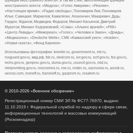
функции иностранного агента», а так же СМИ, выполняющие функции
иностранного агента: «Медуза»; «Голос Америки»; «Реалии»;
«Настоящее время»; «Радио свободы»; Пономарев Лев; Пономарев
Илья; Савицкая; Маркелов; Камалягин; Апахончич; Макаревич; Дудь;
Гордон; Жданов; Медведев; Федоров; Михаил Касьянов; Дмитрий
Муратов; Михаил Ходорковский; «Сова»; «Альянс врачей»; «РКК»
«Центр Левады»; «Мемориал»; «Голос»; «Человек и Закон»; «Дождь»;
«Медиазона»; «Deutsche Welle»; СМК «Кавказский узел»; «Insider»;
«Новая газета»; «Фонд Карнеги»
Использованы фотографии: kremlin.ru, government.ru, mil.ru,
rosguard.gov.ru, мвд.рф, fsb.ru, sledcom.ru, svr.gov.ru, scrf.gov.ru, fso.gov.ru,
mchs.gov.ru, genproc.gov.ru, duma.gov.ru, council.gov.ru, mid.ru,
minpromtorg.gov.ru, roscosmos.ru, roe.ru, rostec.ru, uacrussia.ru, aoosk.ru,
uecrus.com, rosneft.ru, transneft.ru, gazprom.ru, rosatom.ru
© 2010-2026 «Военное обозрение»
Регистрационный номер СМИ ЭЛ № ФС77-76970, выдано
11.10.2019 г. Федеральной службой по надзору в сфере связи,
информационных технологий и массовых коммуникаций
(Роскомнадзор)