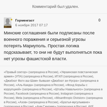
Комментарий был удален.
0
Горменгаст
6 ноября 2017 07:17
Минские соглашения были подписаны после
военного поражения и серьезной угрозы
потерять Мариуполь. Простая логика
подсказывает, то они не будут выполняться пока
нет угрозы фашистской власти.
«Правый сектор» (запрещена в России), «Украинская повстанческая
армия» (УПА) (запрещена в России), ИГИЛ (запрещена в России),
«Джабхат Фатх аш-Шам» бывшая «Джабхат ан-Нусра» (запрещена в
России), «Аль-Каида» (запрещена в России), «Фонд борьбы с
коррупцией» (запрещена в России), «Штабы Навального» (запрещена в
России), Facebook (запрещена в России), Instagram (запрещена в
России), Meta (запрещена в России), «Misanthropic Division» (запрещена
в России), «Азов» (запрещена в России), «Братья-мусульмане»
(запрещена в России), «Аум Синрике» (запрещена в России), АУЕ