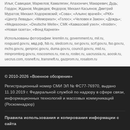
Илья; Савицкая; Маркелов; Камалягин; Апахончич; Макаревич; Дудь;
Гордон; Жданов; Медведев; Федоров; Михаил Касьянов; Дмитрий
Муратов; Михаил Ходорковский; «Сова»; «Альянс врачей»; «РКК»
«Центр Левады»; «Мемориал»; «Голос»; «Человек и Закон»; «Дождь»;
«Медиазона»; «Deutsche Welle»; СМК «Кавказский узел»; «Insider»;
«Новая газета»; «Фонд Карнеги»
Использованы фотографии: kremlin.ru, government.ru, mil.ru,
rosguard.gov.ru, мвд.рф, fsb.ru, sledcom.ru, svr.gov.ru, scrf.gov.ru, fso.gov.ru,
mchs.gov.ru, genproc.gov.ru, duma.gov.ru, council.gov.ru, mid.ru,
minpromtorg.gov.ru, roscosmos.ru, roe.ru, rostec.ru, uacrussia.ru, aoosk.ru,
uecrus.com, rosneft.ru, transneft.ru, gazprom.ru, rosatom.ru
© 2010-2026 «Военное обозрение»
Регистрационный номер СМИ ЭЛ № ФС77-76970, выдано
11.10.2019 г. Федеральной службой по надзору в сфере связи,
информационных технологий и массовых коммуникаций
(Роскомнадзор)
Правила использования и копирования информации с
сайта