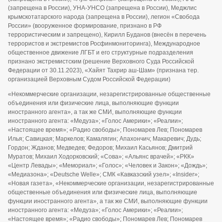
(запрещена в России), УНА-УНСО (запрещена в России), Меджлис
крымскотатарского народа (запрещена в России), легион «Свобода
России» (вооруженное формирование, признано в РФ
террористическим и запрещено), Кирилл Буданов (внесён в перечень
террористов и экстремистов Росфинмониторинга), Международное
общественное движение ЛГБТ и его структурные подразделения
признано экстремистским (решение Верховного Суда Российской
Федерации от 30.11.2023), «Хайят Тахрир аш-Шам» (признана тер.
организацией Верховным Судом Российской Федерации)
«Некоммерческие организации, незарегистрированные общественные
объединения или физические лица, выполняющие функции
иностранного агента», а так же СМИ, выполняющие функции
иностранного агента: «Медуза»; «Голос Америки»; «Реалии»;
«Настоящее время»; «Радио свободы»; Пономарев Лев; Пономарев
Илья; Савицкая; Маркелов; Камалягин; Апахончич; Макаревич; Дудь;
Гордон; Жданов; Медведев; Федоров; Михаил Касьянов; Дмитрий
Муратов; Михаил Ходорковский; «Сова»; «Альянс врачей»; «РКК»
«Центр Левады»; «Мемориал»; «Голос»; «Человек и Закон»; «Дождь»;
«Медиазона»; «Deutsche Welle»; СМК «Кавказский узел»; «Insider»;
«Новая газета», «Некоммерческие организации, незарегистрированные
общественные объединения или физические лица, выполняющие
функции иностранного агента», а так же СМИ, выполняющие функции
иностранного агента: «Медуза»; «Голос Америки»; «Реалии»;
«Настоящее время»; «Радио свободы»; Пономарев Лев; Пономарев