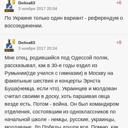
+6
Doliva63
3 ноября 2017 20:04
По Украине только один вариант - референдум о
воссоединении.
+9
Doliva63
3 ноября 2017 20:24
Мне отец, родившийся под Одессой поляк,
рассказывал, как в 30-е годы ездил из
Румынии(где учился с гимназии) в Москву на
факельные шествия и концерты Эрнста
Буша(немца, если что). Украинцев и молдован
считал своими в доску, хоть паршивая овца
везде есть. Потом - война. Он был командиром
отделения, состоявшим из одноклассников по
начальной школе - немцы, русские, украинцы,
молдаване. До Победы дошли все. Помню, как