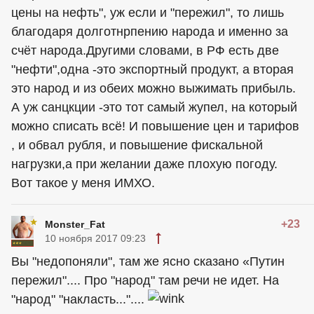
цены на нефть", уж если и "пережил", то лишь
благодаря долготнрпению народа и именно за
счёт народа.Другими словами, в РФ есть две
"нефти",одна -это экспортный продукт, а вторая
это народ и из обеих можно выжимать прибыль.
А уж санцкции -это тот самый жупел, на который
можно списать всё! И повышение цен и тарифов
, и обвал рубля, и повышение фискальной
нагрузки,а при желании даже плохую погоду.
Вот такое у меня ИМХО.
+23
Monster_Fat
10 ноября 2017 09:23
Вы "недопоняли", там же ясно сказано «Путин
пережил".... Про "народ" там речи не идет. На
"народ" "накласть..."....