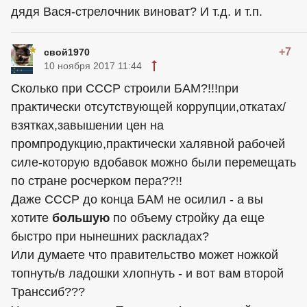
дядя Вася-стрелочник виноват? И т.д. и т.п.
+7
свой1970
10 ноября 2017 11:44
Сколько при СССР строили БАМ?!!!при
практически отсутствующей коррупции,откатах/
взятках,завышении цен на
промпродукцию,практически халявной рабочей
силе-которую вдобавок можно были перемещать
по стране росчерком пера??!!
Даже СССР до конца БАМ не осилил - а вы
хотите
большую
по объему стройку да еще
быстро при нынешних раскладах?
Или думаете что правительство может ножкой
топнуть/в ладошки хлопнуть - и вот вам второй
Транссиб???