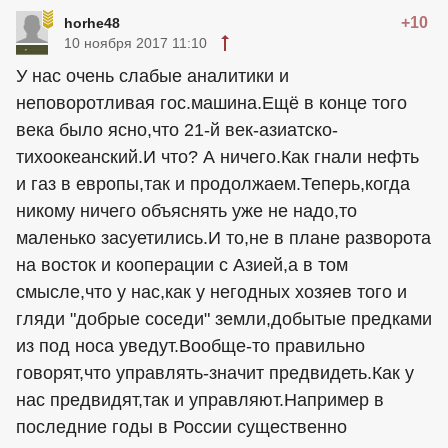
+10
horhe48
10 ноября 2017 11:10
У нас очень слабые аналитики и
неповоротливая гос.машина.Ещё в конце того
века было ясно,что 21-й век-азиатско-
тихоокеанский.И что? А ничего.Как гнали нефть
и газ в европы,так и продолжаем.Теперь,когда
никому ничего объяснять уже не надо,то
маленько засуетились.И то,не в плане разворота
на восток и кооперации с Азией,а в том
смысле,что у нас,как у негодных хозяев того и
гляди "добрые соседи" земли,добытые предками
из под носа уведут.Вообще-то правильно
говорят,что управлять-значит предвидеть.Как у
нас предвидят,так и управляют.Например в
последние годы в России существенно