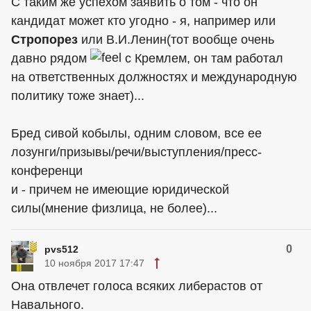
С таким же успехом заявить о том - что он
кандидат может кто угодно - я, например или
Стропорез
или В.И.Ленин(тот вообще очень
давно рядом
с Кремлем, он там работал
на ответственных должностях и международную
политику тоже знает)...
Бред сивой кобылы, одним словом, все ее
лозунги/призывы/речи/выступления/пресс-
конференци
и - причем не имеющие юридической
силы(мнение физлица, не более)...
0
pvs512
10 ноября 2017 17:47
Она отвлечет голоса всяких либерастов от
Навального.