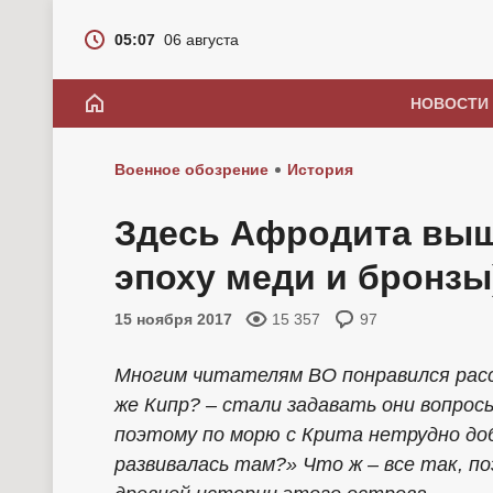
05:07
06 августа
НОВОСТИ
Военное обозрение
История
Здесь Афродита вышл
эпоху меди и бронзы
15 ноября 2017
15 357
97
Многим читателям ВО понравился расс
же Кипр? – стали задавать они вопросы.
поэтому по морю с Крита нетрудно до
развивалась там?» Что ж – все так, п