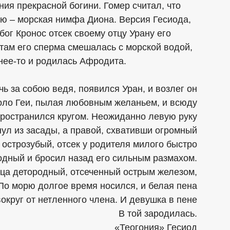
ия прекрасной богини. Гомер считал, что
ью – морская нимфа Диона. Версия Гесиода,
бог Кронос отсек своему отцу Урану его
 там его сперма смешалась с морской водой,
 нее-то и родилась Афродита.
чь за собою ведя, появился Уран, и возлег он
оло Геи, пылая любовным желаньем, и всюду
ространился кругом. Неожиданно левую руку
ул из засады, а правой, схвативши огромный
 острозубый, отсек у родителя милого быстро
одный и бросил назад его сильным размахом.
тца детородный, отсеченный острым железом,
По морю долгое время носился, и белая пена
округ от нетленного члена. И девушка в пене
В той зародилась.
«Теогония» Гесиод