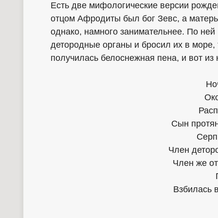
Есть две мифологические версии рожден
отцом Афродиты был бог Зевс, а матер
однако, намного занимательнее. По ней 
детородные органы и бросил их в море,
получилась белоснежная пена, и вот из
Но
Ок
Расп
Сын протян
Серп
Член детор
Член же о
Взбилась в