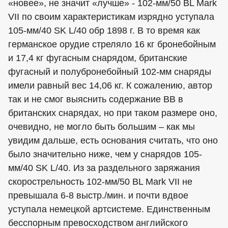
«новее», не значит «лучше» - 102-мм/50 BL Mark
VII по своим характеристикам изрядно уступала
105-мм/40 SK L/40 обр 1898 г. В то время как
германское орудие стреляло 16 кг бронебойным
и 17,4 кг фугасным снарядом, британские
фугасный и полубронебойный 102-мм снаряды
имели равный вес 14,06 кг. К сожалению, автор
так и не смог выяснить содержание ВВ в
британских снарядах, но при таком размере оно,
очевидно, не могло быть большим – как мы
увидим дальше, есть основания считать, что оно
было значительно ниже, чем у снарядов 105-
мм/40 SK L/40. Из за раздельного заряжания
скорострельность 102-мм/50 BL Mark VII не
превышала 6-8 выстр./мин. и почти вдвое
уступала немецкой артсистеме. Единственным
бесспорным превосходством английского