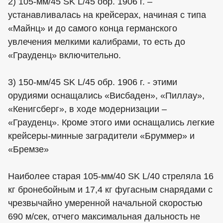
2) 105-мм/45 SK L/45 обр. 1906 г. –
устанавливалась на крейсерах, начиная с типа
«Майнц» и до самого конца германского
увлечения мелкими калибрами, то есть до
«Грауденц» включительно.
3) 150-мм/45 SK L/45 обр. 1906 г. - этими
орудиями оснащались «Висбаден», «Пиллау»,
«Кенигсберг», в ходе модернизации –
«Грауденц». Кроме этого ими оснащались легкие
крейсеры-минные заградители «Бруммер» и
«Бремзе»
Наиболее старая 105-мм/40 SK L/40 стреляла 16
кг бронебойным и 17,4 кг фугасным снарядами с
чрезвычайно умеренной начальной скоростью
690 м/сек, отчего максимальная дальность не