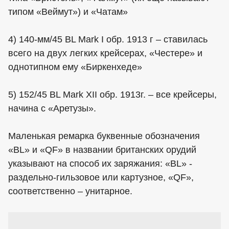
типом «Веймут») и «Чатам»
4) 140-мм/45 BL Mark I обр. 1913 г – ставилась
всего на двух легких крейсерах, «Честере» и
однотипном ему «Биркенхеде»
5) 152/45 BL Mark XII обр. 1913г. – все крейсеры,
начина с «Аретузы».
Маленькая ремарка буквенные обозначения
«BL» и «QF» в названии британских орудий
указывают на способ их заряжания: «BL» -
раздельно-гильзовое или картузное, «QF»,
соответственно – унитарное.