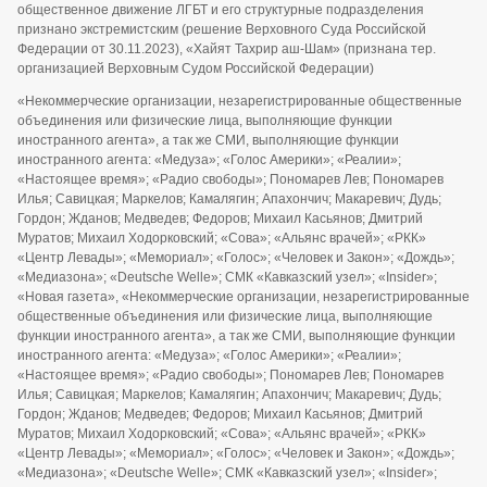
общественное движение ЛГБТ и его структурные подразделения
признано экстремистским (решение Верховного Суда Российской
Федерации от 30.11.2023), «Хайят Тахрир аш-Шам» (признана тер.
организацией Верховным Судом Российской Федерации)
«Некоммерческие организации, незарегистрированные общественные
объединения или физические лица, выполняющие функции
иностранного агента», а так же СМИ, выполняющие функции
иностранного агента: «Медуза»; «Голос Америки»; «Реалии»;
«Настоящее время»; «Радио свободы»; Пономарев Лев; Пономарев
Илья; Савицкая; Маркелов; Камалягин; Апахончич; Макаревич; Дудь;
Гордон; Жданов; Медведев; Федоров; Михаил Касьянов; Дмитрий
Муратов; Михаил Ходорковский; «Сова»; «Альянс врачей»; «РКК»
«Центр Левады»; «Мемориал»; «Голос»; «Человек и Закон»; «Дождь»;
«Медиазона»; «Deutsche Welle»; СМК «Кавказский узел»; «Insider»;
«Новая газета», «Некоммерческие организации, незарегистрированные
общественные объединения или физические лица, выполняющие
функции иностранного агента», а так же СМИ, выполняющие функции
иностранного агента: «Медуза»; «Голос Америки»; «Реалии»;
«Настоящее время»; «Радио свободы»; Пономарев Лев; Пономарев
Илья; Савицкая; Маркелов; Камалягин; Апахончич; Макаревич; Дудь;
Гордон; Жданов; Медведев; Федоров; Михаил Касьянов; Дмитрий
Муратов; Михаил Ходорковский; «Сова»; «Альянс врачей»; «РКК»
«Центр Левады»; «Мемориал»; «Голос»; «Человек и Закон»; «Дождь»;
«Медиазона»; «Deutsche Welle»; СМК «Кавказский узел»; «Insider»;