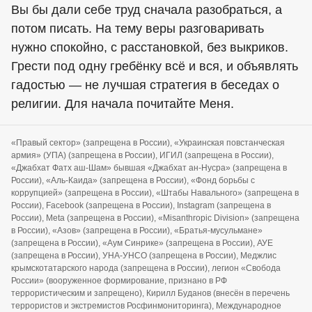
Вы бы дали себе труд сначала разобраться, а
потом писать. На тему веры разговаривать
нужно спокойно, с расстановкой, без выкриков.
Грести под одну гребёнку всё и вся, и объявлять
гадостью — не лучшая стратегия в беседах о
религии. Для начала почитайте Меня.
«Правый сектор» (запрещена в России), «Украинская повстанческая
армия» (УПА) (запрещена в России), ИГИЛ (запрещена в России),
«Джабхат Фатх аш-Шам» бывшая «Джабхат ан-Нусра» (запрещена в
России), «Аль-Каида» (запрещена в России), «Фонд борьбы с
коррупцией» (запрещена в России), «Штабы Навального» (запрещена в
России), Facebook (запрещена в России), Instagram (запрещена в
России), Meta (запрещена в России), «Misanthropic Division» (запрещена
в России), «Азов» (запрещена в России), «Братья-мусульмане»
(запрещена в России), «Аум Синрике» (запрещена в России), АУЕ
(запрещена в России), УНА-УНСО (запрещена в России), Меджлис
крымскотатарского народа (запрещена в России), легион «Свобода
России» (вооруженное формирование, признано в РФ
террористическим и запрещено), Кирилл Буданов (внесён в перечень
террористов и экстремистов Росфинмониторинга), Международное