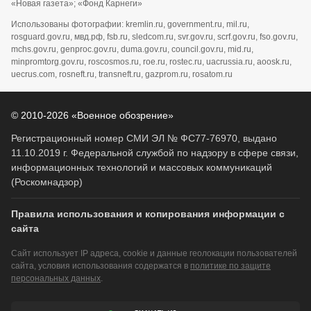
«Новая газета»; «Фонд Карнеги»
Использованы фотографии: kremlin.ru, government.ru, mil.ru,
rosguard.gov.ru, мвд.рф, fsb.ru, sledcom.ru, svr.gov.ru, scrf.gov.ru, fso.gov.ru,
mchs.gov.ru, genproc.gov.ru, duma.gov.ru, council.gov.ru, mid.ru,
minpromtorg.gov.ru, roscosmos.ru, roe.ru, rostec.ru, uacrussia.ru, aoosk.ru,
uecrus.com, rosneft.ru, transneft.ru, gazprom.ru, rosatom.ru
© 2010-2026 «Военное обозрение»
Регистрационный номер СМИ ЭЛ № ФС77-76970, выдано
11.10.2019 г. Федеральной службой по надзору в сфере связи,
информационных технологий и массовых коммуникаций
(Роскомнадзор)
Правила использования и копирования информации с
сайта
Сайт использует IP адреса, cookie и данные геолокации пользователей
сайта, условия использования содержатся в
политике по защите
персональных данных
.