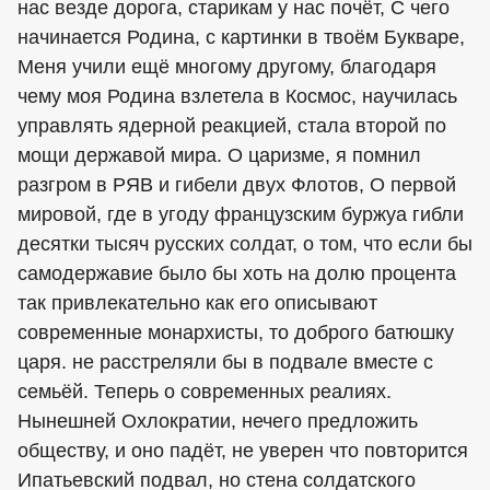
нас везде дорога, старикам у нас почёт, С чего
начинается Родина, с картинки в твоём Букваре,
Меня учили ещё многому другому, благодаря
чему моя Родина взлетела в Космос, научилась
управлять ядерной реакцией, стала второй по
мощи державой мира. О царизме, я помнил
разгром в РЯВ и гибели двух Флотов, О первой
мировой, где в угоду французским буржуа гибли
десятки тысяч русских солдат, о том, что если бы
самодержавие было бы хоть на долю процента
так привлекательно как его описывают
современные монархисты, то доброго батюшку
царя. не расстреляли бы в подвале вместе с
семьёй. Теперь о современных реалиях.
Нынешней Охлократии, нечего предложить
обществу, и оно падёт, не уверен что повторится
Ипатьевский подвал, но стена солдатского