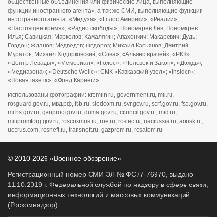
общественные объединения или физические лица, выполняющие
функции иностранного агента», а так же СМИ, выполняющие функции
иностранного агента: «Медуза»; «Голос Америки»; «Реалии»;
«Настоящее время»; «Радио свободы»; Пономарев Лев; Пономарев
Илья; Савицкая; Маркелов; Камалягин; Апахончич; Макаревич; Дудь;
Гордон; Жданов; Медведев; Федоров; Михаил Касьянов; Дмитрий
Муратов; Михаил Ходорковский; «Сова»; «Альянс врачей»; «РКК»
«Центр Левады»; «Мемориал»; «Голос»; «Человек и Закон»; «Дождь»;
«Медиазона»; «Deutsche Welle»; СМК «Кавказский узел»; «Insider»;
«Новая газета»; «Фонд Карнеги»
Использованы фотографии: kremlin.ru, government.ru, mil.ru,
rosguard.gov.ru, мвд.рф, fsb.ru, sledcom.ru, svr.gov.ru, scrf.gov.ru, fso.gov.ru,
mchs.gov.ru, genproc.gov.ru, duma.gov.ru, council.gov.ru, mid.ru,
minpromtorg.gov.ru, roscosmos.ru, roe.ru, rostec.ru, uacrussia.ru, aoosk.ru,
uecrus.com, rosneft.ru, transneft.ru, gazprom.ru, rosatom.ru
© 2010-2026 «Военное обозрение»
Регистрационный номер СМИ ЭЛ № ФС77-76970, выдано
11.10.2019 г. Федеральной службой по надзору в сфере связи,
информационных технологий и массовых коммуникаций
(Роскомнадзор)