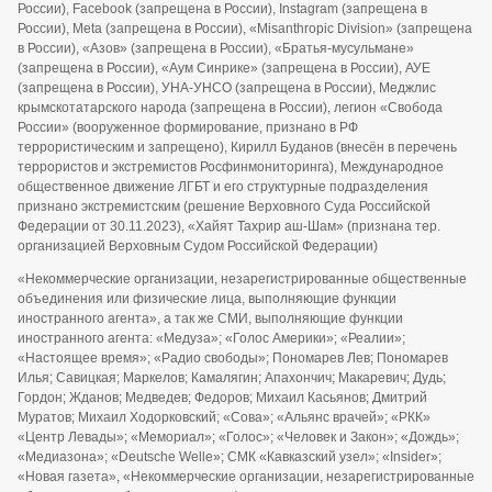
России), Facebook (запрещена в России), Instagram (запрещена в
России), Meta (запрещена в России), «Misanthropic Division» (запрещена
в России), «Азов» (запрещена в России), «Братья-мусульмане»
(запрещена в России), «Аум Синрике» (запрещена в России), АУЕ
(запрещена в России), УНА-УНСО (запрещена в России), Меджлис
крымскотатарского народа (запрещена в России), легион «Свобода
России» (вооруженное формирование, признано в РФ
террористическим и запрещено), Кирилл Буданов (внесён в перечень
террористов и экстремистов Росфинмониторинга), Международное
общественное движение ЛГБТ и его структурные подразделения
признано экстремистским (решение Верховного Суда Российской
Федерации от 30.11.2023), «Хайят Тахрир аш-Шам» (признана тер.
организацией Верховным Судом Российской Федерации)
«Некоммерческие организации, незарегистрированные общественные
объединения или физические лица, выполняющие функции
иностранного агента», а так же СМИ, выполняющие функции
иностранного агента: «Медуза»; «Голос Америки»; «Реалии»;
«Настоящее время»; «Радио свободы»; Пономарев Лев; Пономарев
Илья; Савицкая; Маркелов; Камалягин; Апахончич; Макаревич; Дудь;
Гордон; Жданов; Медведев; Федоров; Михаил Касьянов; Дмитрий
Муратов; Михаил Ходорковский; «Сова»; «Альянс врачей»; «РКК»
«Центр Левады»; «Мемориал»; «Голос»; «Человек и Закон»; «Дождь»;
«Медиазона»; «Deutsche Welle»; СМК «Кавказский узел»; «Insider»;
«Новая газета», «Некоммерческие организации, незарегистрированные