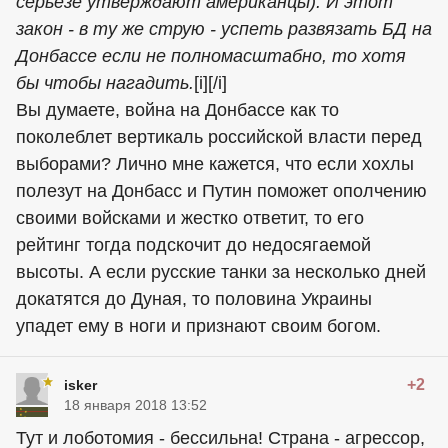
серьёзе утверждают американцы). И этот
закон - в ту же струю - успеть развязать БД на
Донбассе если не полномасштабно, то хотя
бы чтобы нагадить.
[i][/i]
Вы думаете, война на Донбассе как то
поколеблет вертикаль российской власти перед
выборами? Лично мне кажется, что если хохлы
полезут на Донбасс и Путин поможет ополчению
своими войсками и жестко ответит, то его
рейтинг тогда подскочит до недосягаемой
высоты. А если русские танки за несколько дней
докатятся до Дуная, то половина Украины
упадет ему в ноги и признают своим богом.
+2
isker
18 января 2018 13:52
Тут и лоботомия - бессильна! Страна - агрессор,