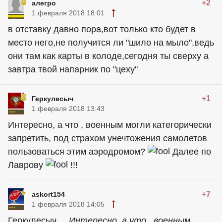
+2
алегро
1 февраля 2018 18:01
в отставку давно пора,вот только кто будет в
место него,не получится ли "шило на мыло",ведь
они там как карты в колоде,сегодня ты сверху а
завтра твой напарник по "цеху"
+1
Геркулесыч
1 февраля 2018 13:43
Интересно, а что , военным могли категорически
запретить, под страхом унечтожения самолетов
пользоваться этим аэродромом?
Далее по
Лаврову
!!!
+7
askort154
1 февраля 2018 14:05
Геркулесыч....
.Интересно, а что , военным