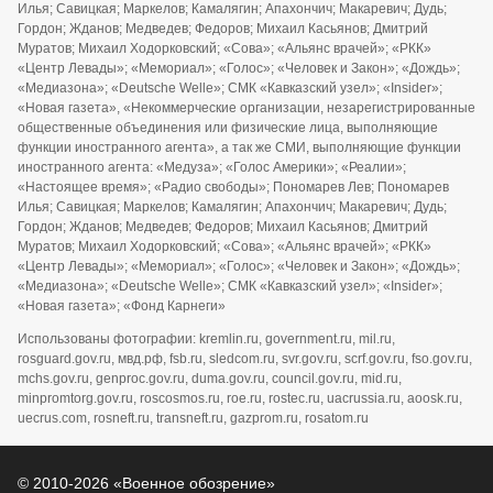
Илья; Савицкая; Маркелов; Камалягин; Апахончич; Макаревич; Дудь;
Гордон; Жданов; Медведев; Федоров; Михаил Касьянов; Дмитрий
Муратов; Михаил Ходорковский; «Сова»; «Альянс врачей»; «РКК»
«Центр Левады»; «Мемориал»; «Голос»; «Человек и Закон»; «Дождь»;
«Медиазона»; «Deutsche Welle»; СМК «Кавказский узел»; «Insider»;
«Новая газета», «Некоммерческие организации, незарегистрированные
общественные объединения или физические лица, выполняющие
функции иностранного агента», а так же СМИ, выполняющие функции
иностранного агента: «Медуза»; «Голос Америки»; «Реалии»;
«Настоящее время»; «Радио свободы»; Пономарев Лев; Пономарев
Илья; Савицкая; Маркелов; Камалягин; Апахончич; Макаревич; Дудь;
Гордон; Жданов; Медведев; Федоров; Михаил Касьянов; Дмитрий
Муратов; Михаил Ходорковский; «Сова»; «Альянс врачей»; «РКК»
«Центр Левады»; «Мемориал»; «Голос»; «Человек и Закон»; «Дождь»;
«Медиазона»; «Deutsche Welle»; СМК «Кавказский узел»; «Insider»;
«Новая газета»; «Фонд Карнеги»
Использованы фотографии: kremlin.ru, government.ru, mil.ru,
rosguard.gov.ru, мвд.рф, fsb.ru, sledcom.ru, svr.gov.ru, scrf.gov.ru, fso.gov.ru,
mchs.gov.ru, genproc.gov.ru, duma.gov.ru, council.gov.ru, mid.ru,
minpromtorg.gov.ru, roscosmos.ru, roe.ru, rostec.ru, uacrussia.ru, aoosk.ru,
uecrus.com, rosneft.ru, transneft.ru, gazprom.ru, rosatom.ru
© 2010-2026 «Военное обозрение»