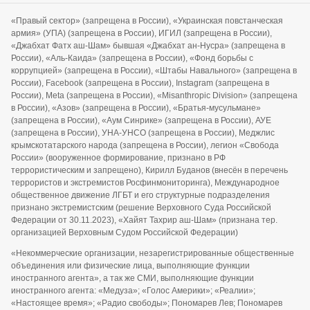
«Правый сектор» (запрещена в России), «Украинская повстанческая
армия» (УПА) (запрещена в России), ИГИЛ (запрещена в России),
«Джабхат Фатх аш-Шам» бывшая «Джабхат ан-Нусра» (запрещена в
России), «Аль-Каида» (запрещена в России), «Фонд борьбы с
коррупцией» (запрещена в России), «Штабы Навального» (запрещена в
России), Facebook (запрещена в России), Instagram (запрещена в
России), Meta (запрещена в России), «Misanthropic Division» (запрещена
в России), «Азов» (запрещена в России), «Братья-мусульмане»
(запрещена в России), «Аум Синрике» (запрещена в России), АУЕ
(запрещена в России), УНА-УНСО (запрещена в России), Меджлис
крымскотатарского народа (запрещена в России), легион «Свобода
России» (вооруженное формирование, признано в РФ
террористическим и запрещено), Кирилл Буданов (внесён в перечень
террористов и экстремистов Росфинмониторинга), Международное
общественное движение ЛГБТ и его структурные подразделения
признано экстремистским (решение Верховного Суда Российской
Федерации от 30.11.2023), «Хайят Тахрир аш-Шам» (признана тер.
организацией Верховным Судом Российской Федерации)
«Некоммерческие организации, незарегистрированные общественные
объединения или физические лица, выполняющие функции
иностранного агента», а так же СМИ, выполняющие функции
иностранного агента: «Медуза»; «Голос Америки»; «Реалии»;
«Настоящее время»; «Радио свободы»; Пономарев Лев; Пономарев