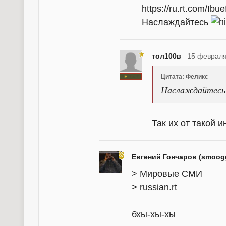
https://ru.rt.com/Ibue
Наслаждайтесь
тол100в
15 февраля
Цитата: Феликс
Наслаждайтесь
Так их от такой 
Евгений Гончаров (smoog
> Мировые СМИ
> russian.rt
бхы-хы-хы