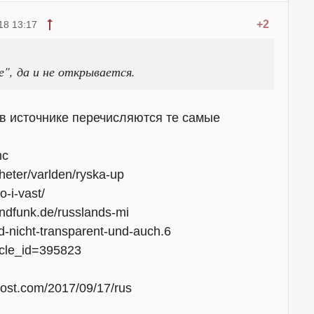
+2
18 13:17
е", да и не открывается.
 в источнике перечисляются те самые
mc
heter/varlden/ryska-up
o-i-vast/
andfunk.de/russlands-mi
d-nicht-transparent-und-auch.6
icle_id=395823
post.com/2017/09/17/rus