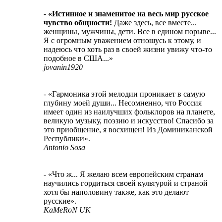
-
«Истинное и знаменитое на весь мир русское
чувство общности!
Даже здесь, все вместе...
женщины, мужчины, дети. Все в едином порыве...
Я с огромным уважением отношусь к этому, и
надеюсь что хоть раз в своей жизни увижу что-то
подобное в США...»
jovanin1920
- «Гармоника этой мелодии проникает в самую
глубину моей души... Несомненно, что Россия
имеет один из наилучших фольклоров на планете,
великую музыку, поэзию и искусство! Спасибо за
это приобщение, я восхищен! Из Доминиканской
Республики».
Antonio Sosa
- «Что ж... Я желаю всем европейским странам
научились гордиться своей культурой и страной
хотя бы наполовину также, как это делают
русские».
KaMeRoN UK