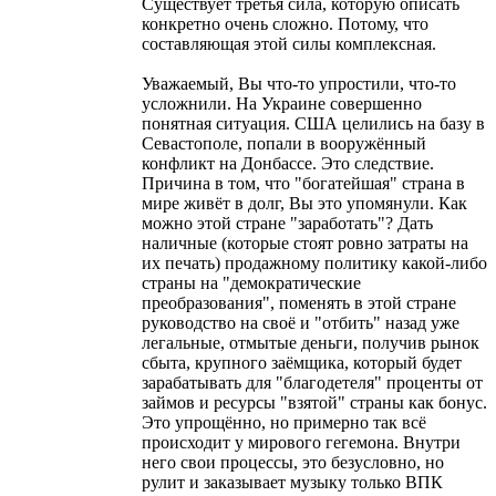
Существует третья сила, которую описать
конкретно очень сложно. Потому, что
составляющая этой силы комплексная.
Уважаемый, Вы что-то упростили, что-то
усложнили. На Украине совершенно
понятная ситуация. США целились на базу в
Севастополе, попали в вооружённый
конфликт на Донбассе. Это следствие.
Причина в том, что "богатейшая" страна в
мире живёт в долг, Вы это упомянули. Как
можно этой стране "заработать"? Дать
наличные (которые стоят ровно затраты на
их печать) продажному политику какой-либо
страны на "демократические
преобразования", поменять в этой стране
руководство на своё и "отбить" назад уже
легальные, отмытые деньги, получив рынок
сбыта, крупного заёмщика, который будет
зарабатывать для "благодетеля" проценты от
займов и ресурсы "взятой" страны как бонус.
Это упрощённо, но примерно так всё
происходит у мирового гегемона. Внутри
него свои процессы, это безусловно, но
рулит и заказывает музыку только ВПК