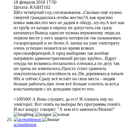
18 февраля 2018 17:50
Цитата: RABIT102
Шёл четвёртый год соплежевания...Сколько ещё нужно
смертей гражданских,чтобы жестко?А как красиво
вовка заявлял,что мол не дадим в обиду...ну-ну.А вот как
из трубу из катара в европу не допустить,так сразу
кипишнул.Вывод один:не нужны верховному люди,на
первом месте у него защита интересов так называемых
госкорпораций и не более.А лапша на уши электорату
очень успешно вешается во время всяких
прессконференций.А пред выборами так вообще
напрямую административный ресурс врубил...Вдруг
откуда ни возьмись посыпались плюшки,а по делу так
ни хрена не изменилось.Просто стоит сравнить
покупательскую способность на 20к деревяных,в начале
00х и сейчас.Сразу всё встаёт на свои места - людям
больше работать,при этом всё больше платить за всё,а
властьимущим с их доходами просто пох.
+100500! А Вова слушает, да ест! И плевать ему на
электорат. Вот опять на выборы без программы пошёл.
И все вокруг говорят: "А кем его заменить?Некем!"
acetophenon