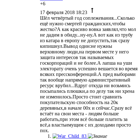
+6
17 февраля 2018 18:23
Шёл четвёртый год соплежевания...Сколько
ещё нужно смертей гражданских,чтобы
жестко?А как красиво вовка заявлял,что мол
не дадим в обиду...ну-ну.А вот как из трубу
из катара в европу не допустить,так сразу
кипишнул.Вывод один:не нужны
верховному люди,на первом месте у него
защита интересов так называемых
госкорпораций и не более.А лапша на уши
электорату очень успешно вешается во время
всяких прессконференций.А пред выборами
так вообще напрямую административный
ресурс врубил...Вдруг откуда ни возьмись
посыпались плюшки,а по делу так ни хрена
не изменилось.Просто стоит сравнить
покупательскую способность на 20к
деревяных,в начале 00х и сейчас.Сразу всё
встаёт на свои места - людям больше
работать,при этом всё больше платить за
всё,а властьимущим с их доходами просто
пох.