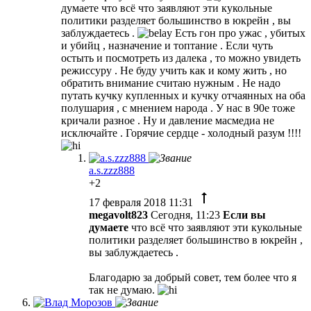
думаете что всё что заявляют эти кукольные
политики разделяет большинство в юкрейн , вы
заблуждаетесь .
Есть гон про ужас , убитых
и убийц , назначение и топтание . Если чуть
остыть и посмотреть из далека , то можно увидеть
режиссуру . Не буду учить как и кому жить , но
обратить внимание считаю нужным . Не надо
путать кучку купленных и кучку отчаянных на оба
полушария , с мнением народа . У нас в 90е тоже
кричали разное . Ну и давление масмедиа не
исключайте . Горячие сердце - холодный разум !!!!
a.s.zzz888
+2
17 февраля 2018 11:31
megavolt823
Сегодня, 11:23
Если вы
думаете
что всё что заявляют эти кукольные
политики разделяет большинство в юкрейн ,
вы заблуждаетесь .
Благодарю за добрый совет, тем более что я
так не думаю.