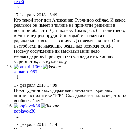
тезей
+3
17 февраля 2018 13:49
Кто такой этот пан Александр Турчинов сейчас. И какое
реальное он имеет влияние на принятие решений в
военной области. Да никакое. Таких ,как бы политиков,
в Украине,пруд пруди. И каждый изголяется в
радикальных высказываниях. Да плевать на них. Они
пустобрехи не имеющие реальных возможностей.
Посему обсуждение их высказываний дело
неблагодарное. Прислушиваться надо не к воплям
марионеток, а к кукловоду.
samarin1969
+1
17 февраля 2018 14:09
Пока турчиновых сдерживает незнание "красных
линий" в политике "РФ". Складывается иллюзия, что их
вообще - "нет".
poplavok36
+2
17 февраля 2018 14:14