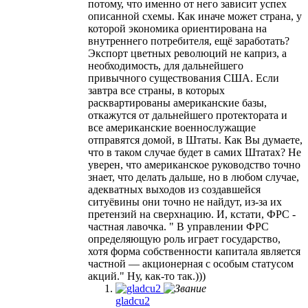
потому, что именно от него зависит успех
описанной схемы. Как иначе может страна, у
которой экономика ориентирована на
внутреннего потребителя, ещё заработать?
Экспорт цветных революций не каприз, а
необходимость, для дальнейшего
привычного существования США. Если
завтра все страны, в которых
расквартированы американские базы,
откажутся от дальнейшего протектората и
все американские военнослужащие
отправятся домой, в Штаты. Как Вы думаете,
что в таком случае будет в самих Штатах? Не
уверен, что американское руководство точно
знает, что делать дальше, но в любом случае,
адекватных выходов из создавшейся
ситуёвины они точно не найдут, из-за их
претензий на сверхнацию. И, кстати, ФРС -
частная лавочка. " В управлении ФРС
определяющую роль играет государство,
хотя форма собственности капитала является
частной — акционерная с особым статусом
акций." Ну, как-то так.)))
gladcu2