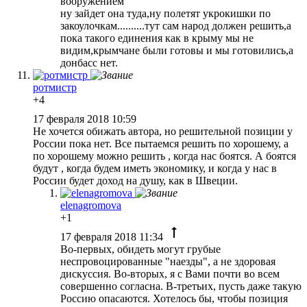
вооружением
ну зайдет она туда,ну полетят укрокишки по
закоулочкам..........тут сам народ должен решить,а
пока такого единения как в крыму мы не
видим,крымчане были готовы и мы готовились,а
донбасс нет.
ротмистр
+4
17 февраля 2018 10:59
Не хочется обижать автора, но решительной позиции у
России пока нет. Все пытаемся решить по хорошему, а
по хорошему можно решить , когда нас боятся. А боятся
будут , когда будем иметь экономику, и когда у нас в
России будет доход на душу, как в Швеции.
elenagromova
+1
17 февраля 2018 11:34
Во-первых, обидеть могут грубые
неспровоцированные "наезды", а не здоровая
дискуссия. Во-вторых, я с Вами почти во всем
совершенно согласна. В-третьих, пусть даже такую
Россию опасаются. Хотелось бы, чтобы позиция