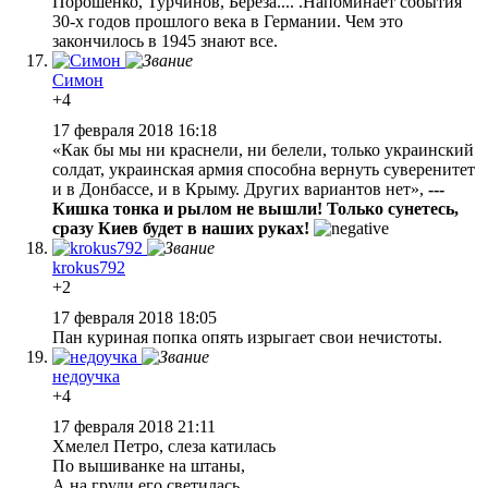
Порошенко, Турчинов, Береза.... .Напоминает события
30-х годов прошлого века в Германии. Чем это
закончилось в 1945 знают все.
Симон
+4
17 февраля 2018 16:18
«Как бы мы ни краснели, ни белели, только украинский
солдат, украинская армия способна вернуть суверенитет
и в Донбассе, и в Крыму. Других вариантов нет»,
---
Кишка тонка и рылом не вышли! Только сунетесь,
сразу Киев будет в наших руках!
krokus792
+2
17 февраля 2018 18:05
Пан куриная попка опять изрыгает свои нечистоты.
недоучка
+4
17 февраля 2018 21:11
Хмелел Петро, слеза катилась
По вышиванке на штаны,
А на груди его светилась