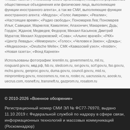
общественные объединения или физические лица, выполняющие
функции иностранного агента», а так же СМИ, выполняющие функции
иностранного агента: «Медуза»; «Голос Америки»; «Реалии»;
«Настоящее время»; «Радио свободы»; Пономарев Лев; Пономарев
Илья; Савицкая; Маркелов; Камалягин; Апахончич; Макаревич; Дудь;
Гордон; Жданов; Медведев; Федоров; Михаил Касьянов; Дмитрий
Муратов; Михаил Ходорковский; «Сова»; «Альянс врачей»; «РКК»
«Центр Левады»; «Мемориал»; «Голос»; «Человек и Закон»; «Дождь»;
«Медиазона»; «Deutsche Welle»; СМК «Кавказский узел»; «Insider»;
«Новая газета»; «Фонд Карнеги»
Использованы фотографии: kremlin.ru, government.ru, mil.ru,
rosguard.gov.ru, мвд.рф, fsb.ru, sledcom.ru, svr.gov.ru, scrf.gov.ru, fso.gov.ru,
mchs.gov.ru, genproc.gov.ru, duma.gov.ru, council.gov.ru, mid.ru,
minpromtorg.gov.ru, roscosmos.ru, roe.ru, rostec.ru, uacrussia.ru, aoosk.ru,
uecrus.com, rosneft.ru, transneft.ru, gazprom.ru, rosatom.ru
© 2010-2026 «Военное обозрение»
Регистрационный номер СМИ ЭЛ № ФС77-76970, выдано
11.10.2019 г. Федеральной службой по надзору в сфере связи,
информационных технологий и массовых коммуникаций
(Роскомнадзор)