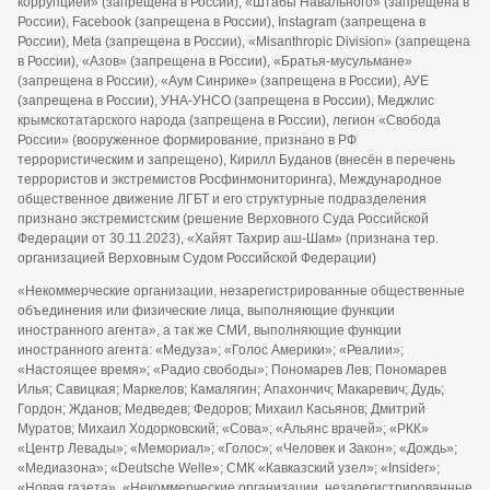
коррупцией» (запрещена в России), «Штабы Навального» (запрещена в
России), Facebook (запрещена в России), Instagram (запрещена в
России), Meta (запрещена в России), «Misanthropic Division» (запрещена
в России), «Азов» (запрещена в России), «Братья-мусульмане»
(запрещена в России), «Аум Синрике» (запрещена в России), АУЕ
(запрещена в России), УНА-УНСО (запрещена в России), Меджлис
крымскотатарского народа (запрещена в России), легион «Свобода
России» (вооруженное формирование, признано в РФ
террористическим и запрещено), Кирилл Буданов (внесён в перечень
террористов и экстремистов Росфинмониторинга), Международное
общественное движение ЛГБТ и его структурные подразделения
признано экстремистским (решение Верховного Суда Российской
Федерации от 30.11.2023), «Хайят Тахрир аш-Шам» (признана тер.
организацией Верховным Судом Российской Федерации)
«Некоммерческие организации, незарегистрированные общественные
объединения или физические лица, выполняющие функции
иностранного агента», а так же СМИ, выполняющие функции
иностранного агента: «Медуза»; «Голос Америки»; «Реалии»;
«Настоящее время»; «Радио свободы»; Пономарев Лев; Пономарев
Илья; Савицкая; Маркелов; Камалягин; Апахончич; Макаревич; Дудь;
Гордон; Жданов; Медведев; Федоров; Михаил Касьянов; Дмитрий
Муратов; Михаил Ходорковский; «Сова»; «Альянс врачей»; «РКК»
«Центр Левады»; «Мемориал»; «Голос»; «Человек и Закон»; «Дождь»;
«Медиазона»; «Deutsche Welle»; СМК «Кавказский узел»; «Insider»;
«Новая газета», «Некоммерческие организации, незарегистрированные