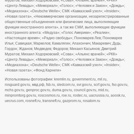
Муратов; Михаил Ходорковский; «Сова»; «Альянс врачей»; «РКК»
«Центр Левады»; «Мемориал»; «Голос»; «Человек и Закон»; «Дождь»;
«Медиазона»; «Deutsche Welle»; СМК «Кавказский узел»; «Insider»;
«Новая газета», «Некоммерческие организации, незарегистрированные
общественные объединения или физические лица, выполняющие
функции иностранного агента», а так же СМИ, выполняющие функции
иностранного агента: «Медуза»; «Голос Америки»; «Реалии»;
«Настоящее время»; «Радио свободы»; Пономарев Лев; Пономарев
Илья; Савицкая; Маркелов; Камалягин; Апахончич; Макаревич; Дудь;
Гордон; Жданов; Медведев; Федоров; Михаил Касьянов; Дмитрий
Муратов; Михаил Ходорковский; «Сова»; «Альянс врачей»; «РКК»
«Центр Левады»; «Мемориал»; «Голос»; «Человек и Закон»; «Дождь»;
«Медиазона»; «Deutsche Welle»; СМК «Кавказский узел»; «Insider»;
«Новая газета»; «Фонд Карнеги»
Использованы фотографии: kremlin.ru, government.ru, mil.ru,
rosguard.gov.ru, мвд.рф, fsb.ru, sledcom.ru, svr.gov.ru, scrf.gov.ru, fso.gov.ru,
mchs.gov.ru, genproc.gov.ru, duma.gov.ru, council.gov.ru, mid.ru,
minpromtorg.gov.ru, roscosmos.ru, roe.ru, rostec.ru, uacrussia.ru, aoosk.ru,
uecrus.com, rosneft.ru, transneft.ru, gazprom.ru, rosatom.ru