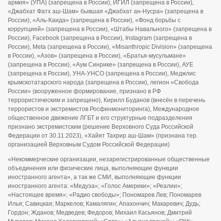
армия» (УПА) (запрещена в России), ИГИЛ (запрещена в России),
«Джабхат Фатх аш-Шам» бывшая «Джабхат ан-Нусра» (запрещена в
России), «Аль-Каида» (запрещена в России), «Фонд борьбы с
коррупцией» (запрещена в России), «Штабы Навального» (запрещена в
России), Facebook (запрещена в России), Instagram (запрещена в
России), Meta (запрещена в России), «Misanthropic Division» (запрещена
в России), «Азов» (запрещена в России), «Братья-мусульмане»
(запрещена в России), «Аум Синрике» (запрещена в России), АУЕ
(запрещена в России), УНА-УНСО (запрещена в России), Меджлис
крымскотатарского народа (запрещена в России), легион «Свобода
России» (вооруженное формирование, признано в РФ
террористическим и запрещено), Кирилл Буданов (внесён в перечень
террористов и экстремистов Росфинмониторинга), Международное
общественное движение ЛГБТ и его структурные подразделения
признано экстремистским (решение Верховного Суда Российской
Федерации от 30.11.2023), «Хайят Тахрир аш-Шам» (признана тер.
организацией Верховным Судом Российской Федерации)
«Некоммерческие организации, незарегистрированные общественные
объединения или физические лица, выполняющие функции
иностранного агента», а так же СМИ, выполняющие функции
иностранного агента: «Медуза»; «Голос Америки»; «Реалии»;
«Настоящее время»; «Радио свободы»; Пономарев Лев; Пономарев
Илья; Савицкая; Маркелов; Камалягин; Апахончич; Макаревич; Дудь;
Гордон; Жданов; Медведев; Федоров; Михаил Касьянов; Дмитрий