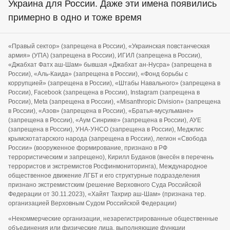
Украина для России. Даже эти имена появились
примерно в одно и тоже время
«Правый сектор» (запрещена в России), «Украинская повстанческая
армия» (УПА) (запрещена в России), ИГИЛ (запрещена в России),
«Джабхат Фатх аш-Шам» бывшая «Джабхат ан-Нусра» (запрещена в
России), «Аль-Каида» (запрещена в России), «Фонд борьбы с
коррупцией» (запрещена в России), «Штабы Навального» (запрещена в
России), Facebook (запрещена в России), Instagram (запрещена в
России), Meta (запрещена в России), «Misanthropic Division» (запрещена
в России), «Азов» (запрещена в России), «Братья-мусульмане»
(запрещена в России), «Аум Синрике» (запрещена в России), АУЕ
(запрещена в России), УНА-УНСО (запрещена в России), Меджлис
крымскотатарского народа (запрещена в России), легион «Свобода
России» (вооруженное формирование, признано в РФ
террористическим и запрещено), Кирилл Буданов (внесён в перечень
террористов и экстремистов Росфинмониторинга), Международное
общественное движение ЛГБТ и его структурные подразделения
признано экстремистским (решение Верховного Суда Российской
Федерации от 30.11.2023), «Хайят Тахрир аш-Шам» (признана тер.
организацией Верховным Судом Российской Федерации)
«Некоммерческие организации, незарегистрированные общественные
объединения или физические лица, выполняющие функции