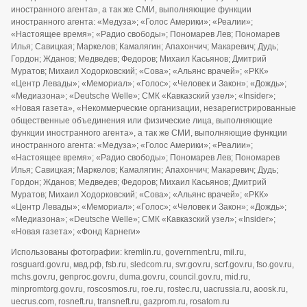
иностранного агента», а так же СМИ, выполняющие функции
иностранного агента: «Медуза»; «Голос Америки»; «Реалии»;
«Настоящее время»; «Радио свободы»; Пономарев Лев; Пономарев
Илья; Савицкая; Маркелов; Камалягин; Апахончич; Макаревич; Дудь;
Гордон; Жданов; Медведев; Федоров; Михаил Касьянов; Дмитрий
Муратов; Михаил Ходорковский; «Сова»; «Альянс врачей»; «РКК»
«Центр Левады»; «Мемориал»; «Голос»; «Человек и Закон»; «Дождь»;
«Медиазона»; «Deutsche Welle»; СМК «Кавказский узел»; «Insider»;
«Новая газета», «Некоммерческие организации, незарегистрированные
общественные объединения или физические лица, выполняющие
функции иностранного агента», а так же СМИ, выполняющие функции
иностранного агента: «Медуза»; «Голос Америки»; «Реалии»;
«Настоящее время»; «Радио свободы»; Пономарев Лев; Пономарев
Илья; Савицкая; Маркелов; Камалягин; Апахончич; Макаревич; Дудь;
Гордон; Жданов; Медведев; Федоров; Михаил Касьянов; Дмитрий
Муратов; Михаил Ходорковский; «Сова»; «Альянс врачей»; «РКК»
«Центр Левады»; «Мемориал»; «Голос»; «Человек и Закон»; «Дождь»;
«Медиазона»; «Deutsche Welle»; СМК «Кавказский узел»; «Insider»;
«Новая газета»; «Фонд Карнеги»
Использованы фотографии: kremlin.ru, government.ru, mil.ru,
rosguard.gov.ru, мвд.рф, fsb.ru, sledcom.ru, svr.gov.ru, scrf.gov.ru, fso.gov.ru,
mchs.gov.ru, genproc.gov.ru, duma.gov.ru, council.gov.ru, mid.ru,
minpromtorg.gov.ru, roscosmos.ru, roe.ru, rostec.ru, uacrussia.ru, aoosk.ru,
uecrus.com, rosneft.ru, transneft.ru, gazprom.ru, rosatom.ru