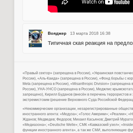
Вояджер
13 марта 2018 16:38
Типичная ская реакция на предл
«Правый сектор» (запрещена в России), «Украинская повстанче
России), «Аль-Каида» (запрещена в России), «Фонд борьбы с ко
Meta (запрещена в России), «Misanthropic Division» (запрещена
России), УНА-УНСО (запрещена в России), Меджлис крымскотата
запрещено), Кирилл Буданов (внесён в перечень террористов 
экстремистским (решение Верховного Суда Российской Федерац
«Некоммерческие организации, незарегистрированные обществ
иностранного агента: «Медуза»; «Голос Америки»; «Реалии»; «
Жданов; Медведев; Федоров; Михаил Касьянов; Дмитрий Муратов
«Медиазона»; «Deutsche Welle»; СМК «Кавказский узел»; «Ins
функции иностранного агента», а так же СМИ, выполняющие фу