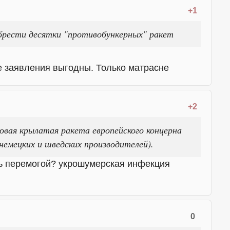
+1
обрести десятки "противобункерных" ракет
е заявления выгодны. Только матрасне
+2
ковая крылатая ракета европейского концерна
немецких и шведских производителей).
сь перемогой? укрошумерская инфекция
0