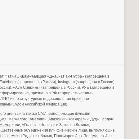
бхат Фатх аш-Шам» бывшая «Джабхат ан-Нусра» (запрещена в
acebook (запрещена в России), Instagram (запрещена в России),
России), «Аум Синрике» (запрещена в России), АУЕ (запрещена в
е формирование, признано в РФ террористическим и
 ЛГБТ и его структурные подразделения признано
рховным Судом Российской Федерации)
го агента», а так же СМИ, выполняющие функции
ая; Маркелов; Камалягин; Апахончич; Макаревич; Дудь; Гордон;
Мемориал»; «Голос»; «Человек и Закон»; «Дождь»;
е общественные объединения или физические лица, выполняющие
щее время»; «Радио свободы»; Пономарев Лев; Пономарев Илья;