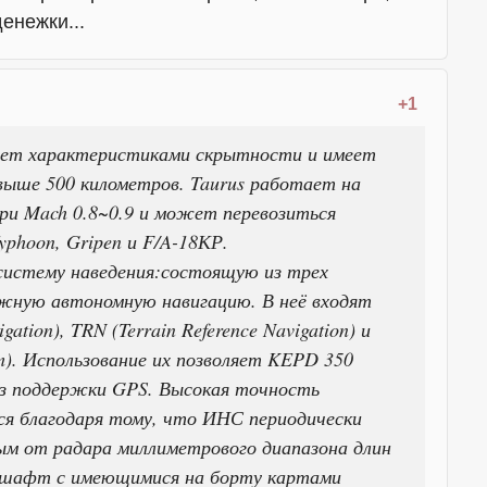
денежки...
+1
ет характеристиками скрытности и имеет
выше 500 километров. Taurus работает на
ри Mach 0.8~0.9 и может перевозиться
yphoon, Gripen и F/A-18КР.
истему наведения:состоящую из трех
жную автономную навигацию. В неё входят
ation), TRN (Terrain Reference Navigation) и
em). Использование их позволяет KEPD 350
ез поддержки GPS. Высокая точность
ся благодаря тому, что ИНС периодически
ым от радара миллиметрового диапазона длин
ндшафт с имеющимися на борту картами