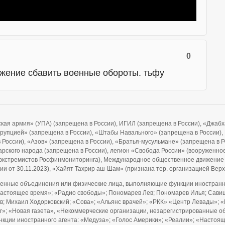
0
ожение сбавить военные обороты. тьфу
ская армия» (УПА) (запрещена в России), ИГИЛ (запрещена в России), «Джа
ррупцией» (запрещена в России), «Штабы Навального» (запрещена в России), F
 в России), «Азов» (запрещена в России), «Братья-мусульмане» (запрещена в 
рского народа (запрещена в России), легион «Свобода России» (вооруженно
и экстремистов Росфинмониторинга), Международное общественное движение
ии от 30.11.2023), «Хайят Тахрир аш-Шам» (признана тер. организацией Ве
енные объединения или физические лица, выполняющие функции иностранно
Настоящее время»; «Радио свободы»; Пономарев Лев; Пономарев Илья; Савицк
; Михаил Ходорковский; «Сова»; «Альянс врачей»; «РКК» «Центр Левады»; «
ider»; «Новая газета», «Некоммерческие организации, незарегистрированны
нкции иностранного агента: «Медуза»; «Голос Америки»; «Реалии»; «Настоя