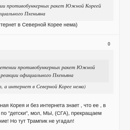
нии противобункерных ракет Южной Кореей
циального Пхеньяна
интернет в Северной Корее нема)
0
бретении противобункерных ракет Южной
 реакции официального Пхеньяна
, а интернет в Северной Корее нема)
ая Корея и без интернета знает , что ее , в
 по "детски", мол, МЫ, (СГА), прекращаем
ие! Но тут Трампик не угадал!