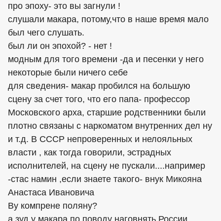
про эпоху- это вы загнули !
слушали макара, потому,что в наше время мало
был чего слушать.
был ли он эпохой? - нет !
модным для того времени -да и песенки у него
некоторые были ничего себе
для сведения- макар пробился на большую
сцену за счет того, что его папа- профессор
Московского арха, старшие родственники были
плотно связаны с наркоматом внутренних дел ну
и т.д. В СССР непроверенных и нелояльных
власти , как тогда говорили, эстрадных
исполнителей, на сцену не пускали....например
-стас намин ,если знаете такого- внук Микояна
Анастаса Ивановича
Ву компрене поляну?
а зуд у макара по поводу наговнять России