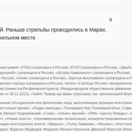
0
й. Раньше стрельбы проводились в Марах.
вильном месте
ская армия» (УПА) (запрещена в России), ИГИЛ (запрещена в России), «Джа
ррупцией» (запрещена в России), «Штабы Навального» (запрещена в России), F
 в России), «Азов» (запрещена в России), «Братья-мусульмане» (запрещена в 
рского народа (запрещена в России), легион «Свобода России» (вооруженно
и экстремистов Росфинмониторинга), Международное общественное движение
ии от 30.11.2023), «Хайят Тахрир аш-Шам» (признана тер. организацией Ве
енные объединения или физические лица, выполняющие функции иностранно
Настоящее время»; «Радио свободы»; Пономарев Лев; Пономарев Илья; Савицк
; Михаил Ходорковский; «Сова»; «Альянс врачей»; «РКК» «Центр Левады»; «
ider»; «Новая газета», «Некоммерческие организации, незарегистрированны
нкции иностранного агента: «Медуза»; «Голос Америки»; «Реалии»; «Настоя
Гордон; Жданов; Медведев; Федоров; Михаил Касьянов; Дмитрий Муратов; Мих