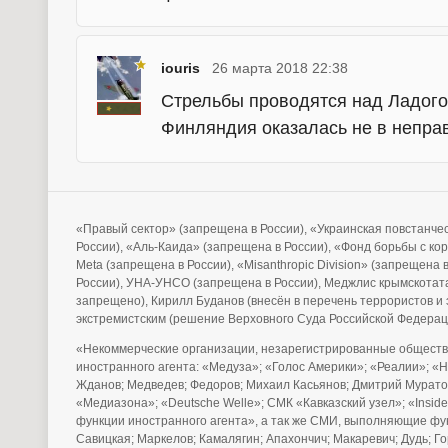
iouris
26 марта 2018 22:38
Стрельбы проводятся над Ладого
Финляндия оказалась не в непра
«Правый сектор» (запрещена в России), «Украинская повстанче
России), «Аль-Каида» (запрещена в России), «Фонд борьбы с ко
Meta (запрещена в России), «Misanthropic Division» (запрещена
России), УНА-УНСО (запрещена в России), Меджлис крымскотата
запрещено), Кирилл Буданов (внесён в перечень террористов 
экстремистским (решение Верховного Суда Российской Федерац
«Некоммерческие организации, незарегистрированные обществ
иностранного агента: «Медуза»; «Голос Америки»; «Реалии»; «
Жданов; Медведев; Федоров; Михаил Касьянов; Дмитрий Муратов
«Медиазона»; «Deutsche Welle»; СМК «Кавказский узел»; «Ins
функции иностранного агента», а так же СМИ, выполняющие фу
Савицкая; Маркелов; Камалягин; Апахончич; Макаревич; Дудь; 