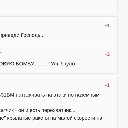
+1
приведи Господь..
+2
Ю БОМБУ.........." Улыбнуло
+1
г-31БМ натаскивать на атаки по наземным
атчик - он и есть перехватчик...
е" крылатые ракеты на малой скорости на