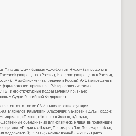
бхат Фатх аш-Шам» бывшая «Джабхат ан-Нусра» (запрещена в
acebook (запрещена в России), Instagram (запрещена в России),
России), «Аум Синрике» (запрещена в России), АУЕ (запрещена в
е формирование, признано в РФ террористическим и
 ЛГБТ и его структурные подразделения признано
рховным Судом Российской Федерации)
го агента», а так же СМИ, выполняющие функции
ая; Маркелов; Камалягин; Апахончич; Макаревич; Дудь; Гордон;
Мемориал»; «Голос»; «Человек и Закон»; «Дождь»;
е общественные объединения или физические лица, выполняющие
щее время»; «Радио свободы»; Пономарев Лев; Пономарев Илья;
аил Ходорковский; «Сова»; «Альянс врачей»; «РКК» «Центр