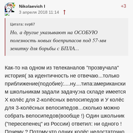
+3
Nikolaevich I
3 апреля 2018 11:14
Цитата: svp67
Но, а другие указывают на ОСОБУЮ
полезность новых боеприпасов под 57-мм
зенитку для борьбы с БПЛА...
Как-то на одном из телеканалов "прозвучала"
история( за идентичность не отвечаю...только
приближение(подобие):....ну....типа:американски
м школьникам задали задачу:на складе имеется
Х колёс для 2-колёсных велосипедов и У колёс
для 3-колёсных велосипедов...сколько можно
собрать велосипедов(вообще !) Один школьник
("переселенец" из России) ответил: ни одного !
Почему ? Потому,что одних колёс недостаточно