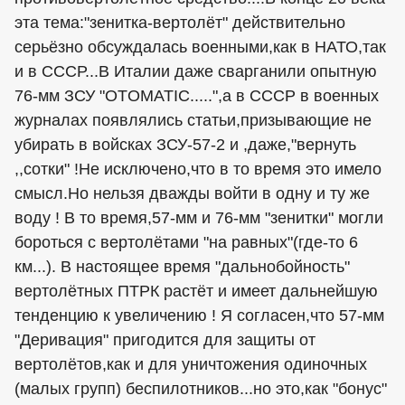
эта тема:"зенитка-вертолёт" действительно
серьёзно обсуждалась военными,как в НАТО,так
и в СССР...В Италии даже сварганили опытную
76-мм ЗСУ "OTOMATIC.....",а в СССР в военных
журналах появлялись статьи,призывающие не
убирать в войсках ЗСУ-57-2 и ,даже,"вернуть
,,сотки" !Не исключено,что в то время это имело
смысл.Но нельзя дважды войти в одну и ту же
воду ! В то время,57-мм и 76-мм "зенитки" могли
бороться с вертолётами "на равных"(где-то 6
км...). В настоящее время "дальнобойность"
вертолётных ПТРК растёт и имеет дальнейшую
тенденцию к увеличению ! Я согласен,что 57-мм
"Деривация" пригодится для защиты от
вертолётов,как и для уничтожения одиночных
(малых групп) беспилотников...но это,как "бонус"