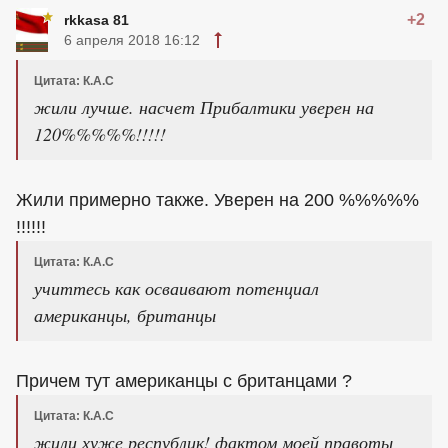
+2
rkkasa 81
6 апреля 2018 16:12
Цитата: К.А.С
жили лучше. насчет Прибалтики уверен на
120%%%%%!!!!!
Жили примерно также. Уверен на 200 %%%%%
!!!!!!
Цитата: К.А.С
учиттесь как осваивают потенциал
американцы, британцы
Причем тут американцы с британцами ?
Цитата: К.А.С
жили хуже республик! фактом моей правоты