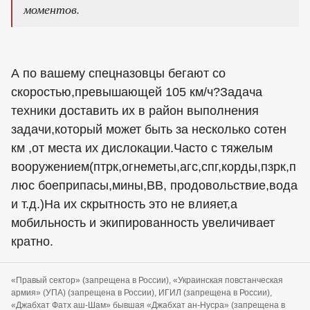
моментов.
А по вашему спецназовцы бегают со
скоростью,превышающей 105 км/ч?Задача
техники доставить их в район выполнения
задачи,который может быть за несколько сотен
км ,от места их дислокации.Часто с тяжелым
вооружением(птрк,огнеметы,агс,спг,корды,пзрк,п
люс боеприпасы,мины,ВВ, продовольствие,вода
и т.д.)На их скрытность это не влияет,а
мобильность и экипированность увеличивает
кратно.
«Правый сектор» (запрещена в России), «Украинская повстанческая
армия» (УПА) (запрещена в России), ИГИЛ (запрещена в России),
«Джабхат Фатх аш-Шам» бывшая «Джабхат ан-Нусра» (запрещена в