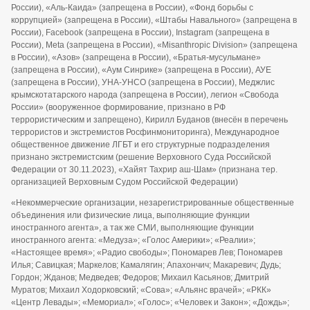
России), «Аль-Каида» (запрещена в России), «Фонд борьбы с
коррупцией» (запрещена в России), «Штабы Навального» (запрещена в
России), Facebook (запрещена в России), Instagram (запрещена в
России), Meta (запрещена в России), «Misanthropic Division» (запрещена
в России), «Азов» (запрещена в России), «Братья-мусульмане»
(запрещена в России), «Аум Синрике» (запрещена в России), АУЕ
(запрещена в России), УНА-УНСО (запрещена в России), Меджлис
крымскотатарского народа (запрещена в России), легион «Свобода
России» (вооруженное формирование, признано в РФ
террористическим и запрещено), Кирилл Буданов (внесён в перечень
террористов и экстремистов Росфинмониторинга), Международное
общественное движение ЛГБТ и его структурные подразделения
признано экстремистским (решение Верховного Суда Российской
Федерации от 30.11.2023), «Хайят Тахрир аш-Шам» (признана тер.
организацией Верховным Судом Российской Федерации)
«Некоммерческие организации, незарегистрированные общественные
объединения или физические лица, выполняющие функции
иностранного агента», а так же СМИ, выполняющие функции
иностранного агента: «Медуза»; «Голос Америки»; «Реалии»;
«Настоящее время»; «Радио свободы»; Пономарев Лев; Пономарев
Илья; Савицкая; Маркелов; Камалягин; Апахончич; Макаревич; Дудь;
Гордон; Жданов; Медведев; Федоров; Михаил Касьянов; Дмитрий
Муратов; Михаил Ходорковский; «Сова»; «Альянс врачей»; «РКК»
«Центр Левады»; «Мемориал»; «Голос»; «Человек и Закон»; «Дождь»;