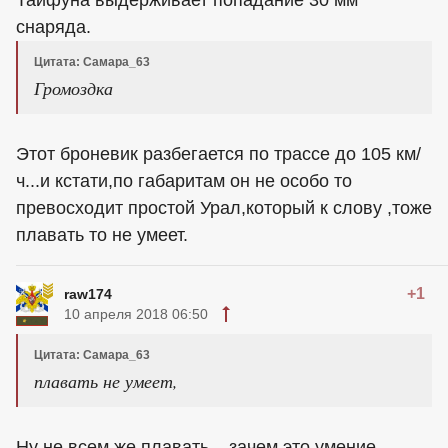
Тайфуна выдерживает попадание 30 мм
снаряда.
Цитата: Самара_63
Громоздка
Этот броневик разбегается по трассе до 105 км/
ч...и кстати,по габаритам он не особо то
превосходит простой Урал,который к слову ,тоже
плавать то не умеет.
+1
raw174
10 апреля 2018 06:50
Цитата: Самара_63
плавать не умеет,
Ну не всем же плавать... зачем это умение