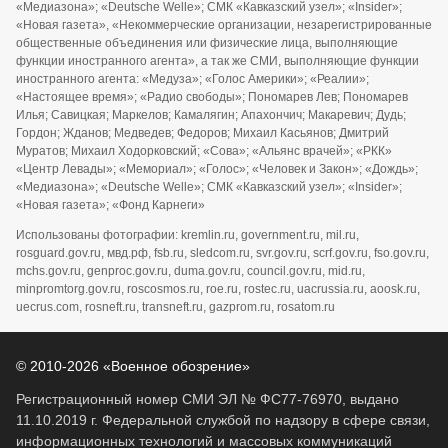
«Медиазона»; «Deutsche Welle»; СМК «Кавказский узел»; «Insider»;
«Новая газета», «Некоммерческие организации, незарегистрированные
общественные объединения или физические лица, выполняющие
функции иностранного агента», а так же СМИ, выполняющие функции
иностранного агента: «Медуза»; «Голос Америки»; «Реалии»;
«Настоящее время»; «Радио свободы»; Пономарев Лев; Пономарев
Илья; Савицкая; Маркелов; Камалягин; Апахончич; Макаревич; Дудь;
Гордон; Жданов; Медведев; Федоров; Михаил Касьянов; Дмитрий
Муратов; Михаил Ходорковский; «Сова»; «Альянс врачей»; «РКК»
«Центр Левады»; «Мемориал»; «Голос»; «Человек и Закон»; «Дождь»;
«Медиазона»; «Deutsche Welle»; СМК «Кавказский узел»; «Insider»;
«Новая газета»; «Фонд Карнеги»
Использованы фотографии: kremlin.ru, government.ru, mil.ru,
rosguard.gov.ru, мвд.рф, fsb.ru, sledcom.ru, svr.gov.ru, scrf.gov.ru, fso.gov.ru,
mchs.gov.ru, genproc.gov.ru, duma.gov.ru, council.gov.ru, mid.ru,
minpromtorg.gov.ru, roscosmos.ru, roe.ru, rostec.ru, uacrussia.ru, aoosk.ru,
uecrus.com, rosneft.ru, transneft.ru, gazprom.ru, rosatom.ru
© 2010-2026 «Военное обозрение»
Регистрационный номер СМИ ЭЛ № ФС77-76970, выдано
11.10.2019 г. Федеральной службой по надзору в сфере связи,
информационных технологий и массовых коммуникаций