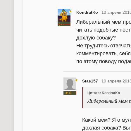
KondratKo
10 апреля 2018
Либеральный мем про 
читать подобные посты
дохлую собаку?
Не трудитесь отвечать
комментировать, себя
по этому поводу подав
Stas157
10 апреля 2018
Цитата: KondratKo
Либеральный мем п
Какой мем? Я о мул
дохлая собака? Вы 