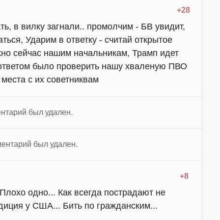
+28
ть, в вилку загнали.. промолчим - БВ увидит,
аться, Ударим в ответку - считай открытое
жно сейчас нашим начальникам, Трамп идет
ы ответом было проверить нашу хваленую ПВО
ь места с их советниквам
нтарий был удален.
ентарий был удален.
+8
 Плохо одно... Как всегда пострадают не
диция у США... Бить по гражданским...