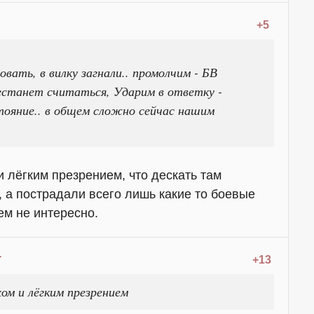
+5
вать, в вилку загнали.. промолчим - БВ
естанет считаться, Ударим в ответку -
ояние.. в общем сложно сейчас нашим
и лёгким презрением, что дескать там
 а пострадали всего лишь какие то боевые
ем не интересно.
+13
ом и лёгким презрением