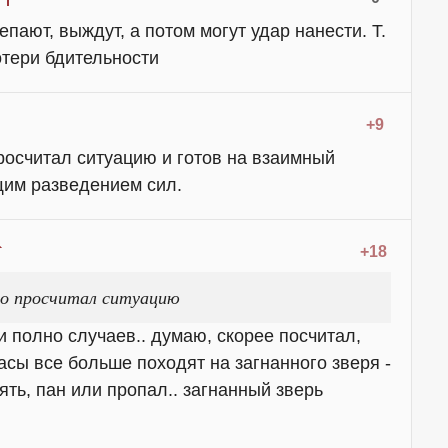
ают, выждут, а потом могут удар нанести. Т.
отери бдительности
+9
просчитал ситуацию и готов на взаимный
щим разведением сил.
+18
то просчитал ситуацию
ии полно случаев.. думаю, скорее посчитал,
расы все больше походят на загнанного зверя -
ть, пан или пропал.. загнанный зверь