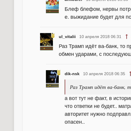
Блеф блефом, нервы потреп
е. выжидание будет для п
ul_vitalii
10 апреля 2018 06:31
Раз Трамп идёт ва-банк, то 
обмен ударами, с последую
dik-nsk
10 апреля 2018 06:35
Раз Трамп идёт ва-банк, 
а вот тут не факт, в истор
что ответки не будет.. мат
авторитет нужно подправля
опасен..