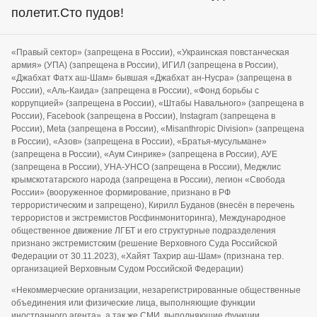
полетит.Сто пудов!
«Правый сектор» (запрещена в России), «Украинская повстанческая
армия» (УПА) (запрещена в России), ИГИЛ (запрещена в России),
«Джабхат Фатх аш-Шам» бывшая «Джабхат ан-Нусра» (запрещена в
России), «Аль-Каида» (запрещена в России), «Фонд борьбы с
коррупцией» (запрещена в России), «Штабы Навального» (запрещена в
России), Facebook (запрещена в России), Instagram (запрещена в
России), Meta (запрещена в России), «Misanthropic Division» (запрещена
в России), «Азов» (запрещена в России), «Братья-мусульмане»
(запрещена в России), «Аум Синрике» (запрещена в России), АУЕ
(запрещена в России), УНА-УНСО (запрещена в России), Меджлис
крымскотатарского народа (запрещена в России), легион «Свобода
России» (вооруженное формирование, признано в РФ
террористическим и запрещено), Кирилл Буданов (внесён в перечень
террористов и экстремистов Росфинмониторинга), Международное
общественное движение ЛГБТ и его структурные подразделения
признано экстремистским (решение Верховного Суда Российской
Федерации от 30.11.2023), «Хайят Тахрир аш-Шам» (признана тер.
организацией Верховным Судом Российской Федерации)
«Некоммерческие организации, незарегистрированные общественные
объединения или физические лица, выполняющие функции
иностранного агента», а так же СМИ, выполняющие функции