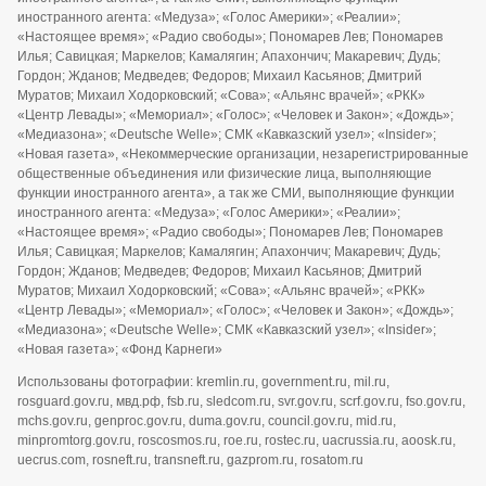
иностранного агента: «Медуза»; «Голос Америки»; «Реалии»;
«Настоящее время»; «Радио свободы»; Пономарев Лев; Пономарев
Илья; Савицкая; Маркелов; Камалягин; Апахончич; Макаревич; Дудь;
Гордон; Жданов; Медведев; Федоров; Михаил Касьянов; Дмитрий
Муратов; Михаил Ходорковский; «Сова»; «Альянс врачей»; «РКК»
«Центр Левады»; «Мемориал»; «Голос»; «Человек и Закон»; «Дождь»;
«Медиазона»; «Deutsche Welle»; СМК «Кавказский узел»; «Insider»;
«Новая газета», «Некоммерческие организации, незарегистрированные
общественные объединения или физические лица, выполняющие
функции иностранного агента», а так же СМИ, выполняющие функции
иностранного агента: «Медуза»; «Голос Америки»; «Реалии»;
«Настоящее время»; «Радио свободы»; Пономарев Лев; Пономарев
Илья; Савицкая; Маркелов; Камалягин; Апахончич; Макаревич; Дудь;
Гордон; Жданов; Медведев; Федоров; Михаил Касьянов; Дмитрий
Муратов; Михаил Ходорковский; «Сова»; «Альянс врачей»; «РКК»
«Центр Левады»; «Мемориал»; «Голос»; «Человек и Закон»; «Дождь»;
«Медиазона»; «Deutsche Welle»; СМК «Кавказский узел»; «Insider»;
«Новая газета»; «Фонд Карнеги»
Использованы фотографии: kremlin.ru, government.ru, mil.ru,
rosguard.gov.ru, мвд.рф, fsb.ru, sledcom.ru, svr.gov.ru, scrf.gov.ru, fso.gov.ru,
mchs.gov.ru, genproc.gov.ru, duma.gov.ru, council.gov.ru, mid.ru,
minpromtorg.gov.ru, roscosmos.ru, roe.ru, rostec.ru, uacrussia.ru, aoosk.ru,
uecrus.com, rosneft.ru, transneft.ru, gazprom.ru, rosatom.ru