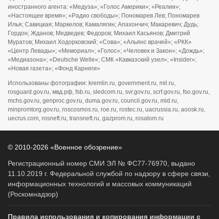
иностранного агента: «Медуза»; «Голос Америки»; «Реалии»;
«Настоящее время»; «Радио свободы»; Пономарев Лев; Пономарев
Илья; Савицкая; Маркелов; Камалягин; Апахончич; Макаревич; Дудь;
Гордон; Жданов; Медведев; Федоров; Михаил Касьянов; Дмитрий
Муратов; Михаил Ходорковский; «Сова»; «Альянс врачей»; «РКК»
«Центр Левады»; «Мемориал»; «Голос»; «Человек и Закон»; «Дождь»;
«Медиазона»; «Deutsche Welle»; СМК «Кавказский узел»; «Insider»;
«Новая газета»; «Фонд Карнеги»
Использованы фотографии: kremlin.ru, government.ru, mil.ru,
rosguard.gov.ru, мвд.рф, fsb.ru, sledcom.ru, svr.gov.ru, scrf.gov.ru, fso.gov.ru,
mchs.gov.ru, genproc.gov.ru, duma.gov.ru, council.gov.ru, mid.ru,
minpromtorg.gov.ru, roscosmos.ru, roe.ru, rostec.ru, uacrussia.ru, aoosk.ru,
uecrus.com, rosneft.ru, transneft.ru, gazprom.ru, rosatom.ru
© 2010-2026 «Военное обозрение»
Регистрационный номер СМИ ЭЛ № ФС77-76970, выдано
11.10.2019 г. Федеральной службой по надзору в сфере связи,
информационных технологий и массовых коммуникаций
(Роскомнадзор)
Правила использования и копирования информации с