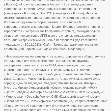
России), Meta (запрещена в России), «Misanthropic Division» (запрещена
в России), «Азов» (запрещена в России), «Братья-мусульмане»
(запрещена в России), «Аум Синрике» (запрещена в России), АУЕ
(запрещена в России), УНА-УНСО (запрещена в России), Меджлис
крымскотатарского народа (запрещена в России), легион «Свобода
России» (вооруженное формирование, признано в РФ
террористическим и запрещено), Кирилл Буданов (внесён в перечень
террористов и экстремистов Росфинмониторинга), Международное
общественное движение ЛГБТ и его структурные подразделения
признано экстремистским (решение Верховного Суда Российской
Федерации от 30.11.2023), «Хайят Тахрир аш-Шам» (признана тер.
организацией Верховным Судом Российской Федерации)
«Некоммерческие организации, незарегистрированные общественные
объединения или физические лица, выполняющие функции
иностранного агента», а так же СМИ, выполняющие функции
иностранного агента: «Медуза»; «Голос Америки»; «Реалии»;
«Настоящее время»; «Радио свободы»; Пономарев Лев; Пономарев
Илья; Савицкая; Маркелов; Камалягин; Апахончич; Макаревич; Дудь;
Гордон; Жданов; Медведев; Федоров; Михаил Касьянов; Дмитрий
Муратов; Михаил Ходорковский; «Сова»; «Альянс врачей»; «РКК»
«Центр Левады»; «Мемориал»; «Голос»; «Человек и Закон»; «Дождь»;
«Медиазона»; «Deutsche Welle»; СМК «Кавказский узел»; «Insider»;
«Новая газета», «Некоммерческие организации, незарегистрированные
общественные объединения или физические лица, выполняющие
функции иностранного агента», а так же СМИ, выполняющие функции