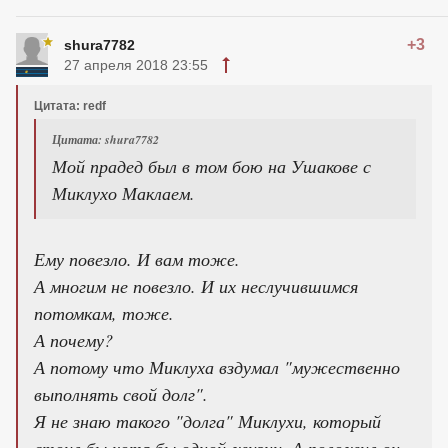
+3
shura7782
27 апреля 2018 23:55
Цитата: redf
Цитата: shura7782
Мой прадед был в том бою на Ушакове с
Миклухо Маклаем.
Ему повезло. И вам тоже.
А многим не повезло. И их неслучившимся
потомкам, тоже.
А почему?
А потому что Миклуха вздумал "мужественно
выполнять свой долг".
Я не знаю такого "долга" Миклухи, который