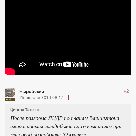
+2
Ныробский
25 апреля 2018 09:47
Цитата: Татьяна
После разгрома ЛНДР по планам Вашингтона
американским газодобывающим компаниям при
массовой разработке Юзовского