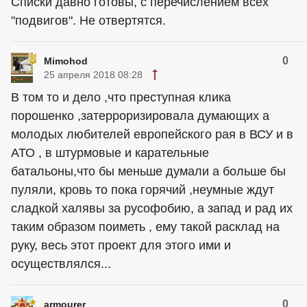
Списки давно готовы, с перечислением всех
"подвигов". Не отвертятся.
0
Mimohod
25 апреля 2018 08:28
В том то и дело ,что преступная клика
порошенко ,затерроризировала думающих а
молодых любителей европейского рая в ВСУ и в
АТО , в штурмовые и карательные
батальоны,что бы меньше думали а больше бы
пуляли, кровь то пока горячий ,неумные ждут
сладкой халявы за русофобию, а запад и рад их
таким образом поиметь , ему такой расклад на
руку, весь этот проект для этого ими и
осуществлялся...
0
armourer