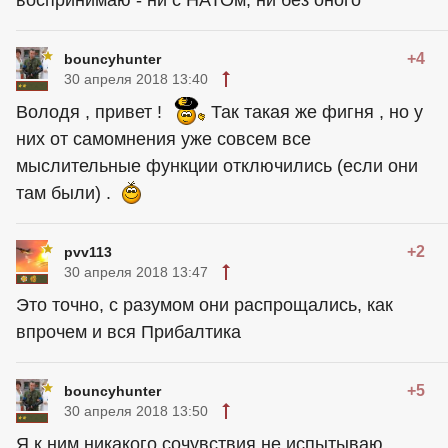
воспринимаю - ни с НАТОм, ни без оного
+4
bouncyhunter
30 апреля 2018 13:40
Володя , привет !
Так такая же фигня , но у
них от самомнения уже совсем все
мыслительные функции отключились (если они
там были) .
+2
pvv113
30 апреля 2018 13:47
Это точно, с разумом они распрощались, как
впрочем и вся Прибалтика
+5
bouncyhunter
30 апреля 2018 13:50
Я к ним никакого сочувствия не испытываю .