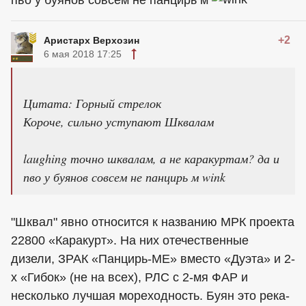
пво у буянов совсем не панцирь м
+2
Аристарх Верхозин
6 мая 2018 17:25
Цитата: Горный стрелок
Короче, сильно уступают Шквалам
laughing точно шквалам, а не каракуртам? да и
пво у буянов совсем не панцирь м wink
"Шквал" явно относится к названию МРК проекта
22800 «Каракурт». На них отечественные
дизели, ЗРАК «Панцирь-МЕ» вместо «Дуэта» и 2-
х «Гибок» (не на всех), РЛС с 2-мя ФАР и
несколько лучшая мореходность. Буян это река-