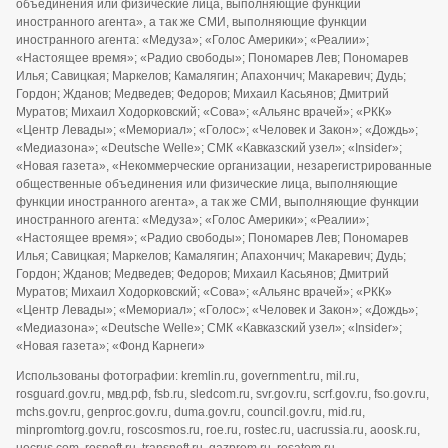
объединения или физические лица, выполняющие функции
иностранного агента», а так же СМИ, выполняющие функции
иностранного агента: «Медуза»; «Голос Америки»; «Реалии»;
«Настоящее время»; «Радио свободы»; Пономарев Лев; Пономарев
Илья; Савицкая; Маркелов; Камалягин; Апахончич; Макаревич; Дудь;
Гордон; Жданов; Медведев; Федоров; Михаил Касьянов; Дмитрий
Муратов; Михаил Ходорковский; «Сова»; «Альянс врачей»; «РКК»
«Центр Левады»; «Мемориал»; «Голос»; «Человек и Закон»; «Дождь»;
«Медиазона»; «Deutsche Welle»; СМК «Кавказский узел»; «Insider»;
«Новая газета», «Некоммерческие организации, незарегистрированные
общественные объединения или физические лица, выполняющие
функции иностранного агента», а так же СМИ, выполняющие функции
иностранного агента: «Медуза»; «Голос Америки»; «Реалии»;
«Настоящее время»; «Радио свободы»; Пономарев Лев; Пономарев
Илья; Савицкая; Маркелов; Камалягин; Апахончич; Макаревич; Дудь;
Гордон; Жданов; Медведев; Федоров; Михаил Касьянов; Дмитрий
Муратов; Михаил Ходорковский; «Сова»; «Альянс врачей»; «РКК»
«Центр Левады»; «Мемориал»; «Голос»; «Человек и Закон»; «Дождь»;
«Медиазона»; «Deutsche Welle»; СМК «Кавказский узел»; «Insider»;
«Новая газета»; «Фонд Карнеги»
Использованы фотографии: kremlin.ru, government.ru, mil.ru,
rosguard.gov.ru, мвд.рф, fsb.ru, sledcom.ru, svr.gov.ru, scrf.gov.ru, fso.gov.ru,
mchs.gov.ru, genproc.gov.ru, duma.gov.ru, council.gov.ru, mid.ru,
minpromtorg.gov.ru, roscosmos.ru, roe.ru, rostec.ru, uacrussia.ru, aoosk.ru,
uecrus.com, rosneft.ru, transneft.ru, gazprom.ru, rosatom.ru