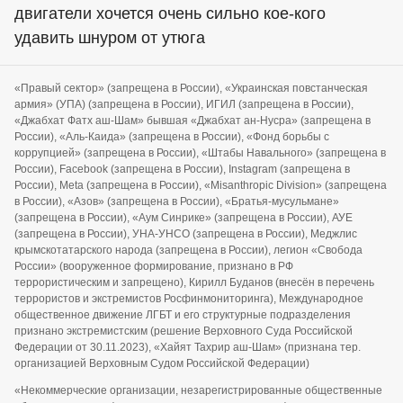
двигатели хочется очень сильно кое-кого
удавить шнуром от утюга
«Правый сектор» (запрещена в России), «Украинская повстанческая
армия» (УПА) (запрещена в России), ИГИЛ (запрещена в России),
«Джабхат Фатх аш-Шам» бывшая «Джабхат ан-Нусра» (запрещена в
России), «Аль-Каида» (запрещена в России), «Фонд борьбы с
коррупцией» (запрещена в России), «Штабы Навального» (запрещена в
России), Facebook (запрещена в России), Instagram (запрещена в
России), Meta (запрещена в России), «Misanthropic Division» (запрещена
в России), «Азов» (запрещена в России), «Братья-мусульмане»
(запрещена в России), «Аум Синрике» (запрещена в России), АУЕ
(запрещена в России), УНА-УНСО (запрещена в России), Меджлис
крымскотатарского народа (запрещена в России), легион «Свобода
России» (вооруженное формирование, признано в РФ
террористическим и запрещено), Кирилл Буданов (внесён в перечень
террористов и экстремистов Росфинмониторинга), Международное
общественное движение ЛГБТ и его структурные подразделения
признано экстремистским (решение Верховного Суда Российской
Федерации от 30.11.2023), «Хайят Тахрир аш-Шам» (признана тер.
организацией Верховным Судом Российской Федерации)
«Некоммерческие организации, незарегистрированные общественные