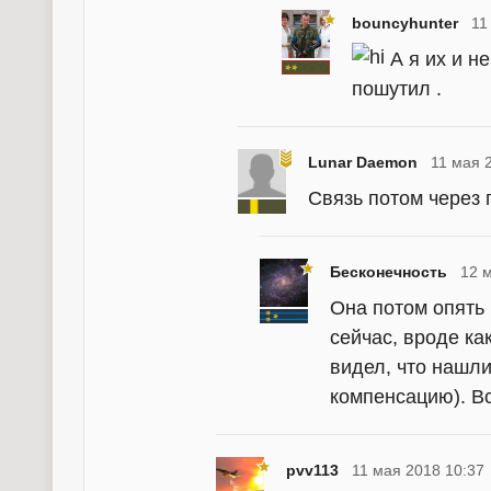
bouncyhunter
11
А я их и н
пошутил .
Lunar Daemon
11 мая 
Связь потом через 
Бесконечность
12 
Она потом опять 
сейчас, вроде ка
видел, что нашли
компенсацию). Вс
pvv113
11 мая 2018 10:37