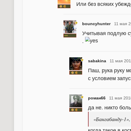
Или без всяких убежд
bouncyhunter
11 мая 2
Учитывая подлую с
.
sabakina
11 мая 201
Паш, рука руку м
с условием запус
роман66
11 мая 201
да не. никто бол
«Бангабанду-1»,
когда такое в ко