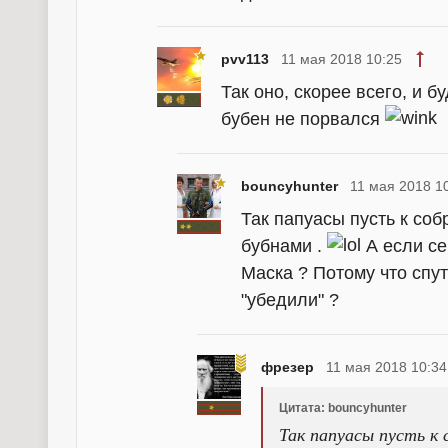
pvv113
11 мая 2018 10:25
Так оно, скорее всего, и б
бубен не порвался
bouncyhunter
11 мая 2018 1
Так папуасы пусть к со
бубнами .
А если се
Маска ? Потому что спу
"убедили" ?
фрезер
11 мая 2018 10:34
Цитата: bouncyhunter
Так папуасы пусть к