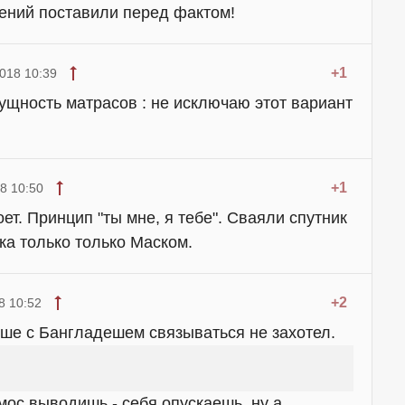
ений поставили перед фактом!
+1
018 10:39
ущность матрасов : не исключаю этот вариант
+1
8 10:50
оет. Принцип "ты мне, я тебе". Сваяли спутник
ка только только Маском.
+2
8 10:52
ьше с Бангладешем связываться не захотел.
смос выводишь - себя опускаешь. ну а