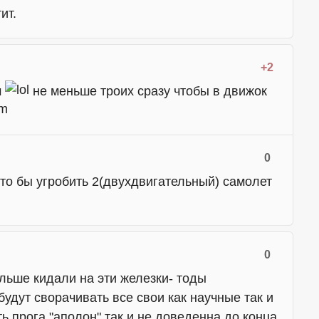
ит.
+2
м
не меньше троих сразу чтобы в движок
0
то бы угробить 2(двухдвигательный) самолет
0
ольше кидали на эти железки- тоды
будут сворачивать все свои как научные так и
ь прога "аполон" так и не доведенна до конца