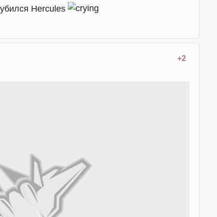
моубился Hercules
+2