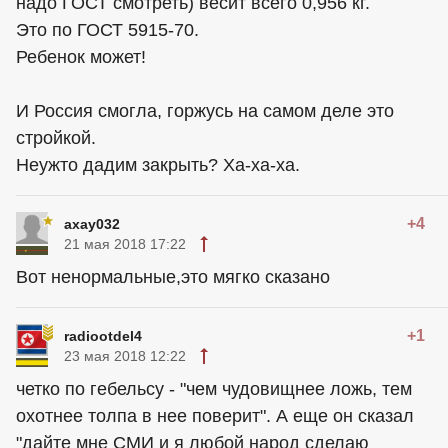
надо ГОСТ смотреть) весит всего 0,956 кг.
Это по ГОСТ 5915-70.
Ребенок может!
И Россия смогла, горжусь на самом деле это
стройкой.
Неужто дадим закрыть? Ха-ха-ха.
+4
axay032
21 мая 2018 17:22
Вот ненормальные,это мягко сказано
+1
radiootdel4
23 мая 2018 12:22
четко по гебельсу - "чем чудовищнее ложь, тем
охотнее толпа в нее поверит". А еще он сказал
"дайте мне СМИ и я любой народ сделаю