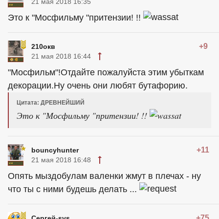
21 мая 2018 16:35
Это к "Мосфильму "притензии! !!
+9
210окв
21 мая 2018 16:44
"Мосфильм"!Отдайте пожалуйста этим убыткам
декорации.Ну очень они любят бутафорию.
Цитата: ДРЕВНЕЙШИЙ
Это к "Мосфильму "притензии! !!
+11
bouncyhunter
21 мая 2018 16:48
Опять мыздобулам валенки жмут в плечах - ну
что ты с ними будешь делать ...
+75
Сергей-svs