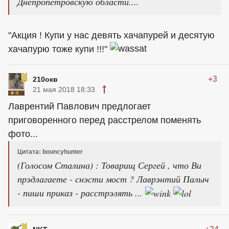
Днепропетровскую области....
"Акция ! Купи у нас девять хачапурей и десятую
хачапурю тоже купи !!!"
+3
210окв
21 мая 2018 18:33
Лаврентий Павлович предлогает
приговоренного перед расстрелом поменять
фото...
Цитата: bouncyhunter
(Голосом Сталина) : Товарищ Сергей , что Ви
прэдлагаете - снэсти мост ? Лаврэнтий Палыч
- пиши приказ - расстрэлять ...