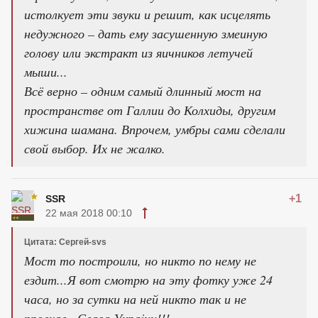
истолкует эти звуки и решит, как исцелять
недужного – дать ему засушенную змеиную
голову или экстракт из яичников летучей
мыши...
Всё верно – одним самый длинный мост на
пространстве от Галлии до Колхиды, другим
хижина шамана. Впрочем, умбры сами сделали
свой выбор. Их не жалко.
+1
SSR
22 мая 2018 00:10
Цитата: Сергей-svs
Мост то построили, но никто по нему не
ездит...Я вот смотрю на эту фотку уже 24
часа, но за сутки на ней никто так и не
проехал...Слава Украiни!!!