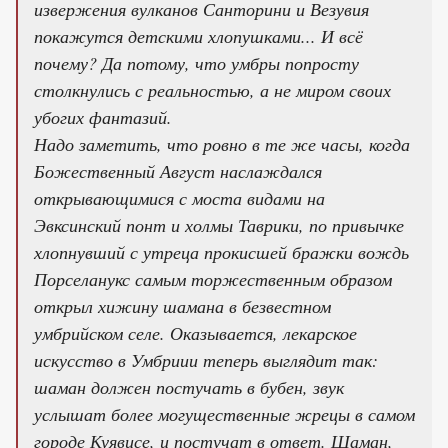
извержения вулканов Санторини и Везувия
покажутся детскими хлопушками... И всё
почему? Да потому, что умбры попросту
столкнулись с реальностью, а не миром своих
убогих фантазий.
Надо заметить, что ровно в те же часы, когда
Божественный Август наслаждался
открывающимися с моста видами на
Эвксинский понт и холмы Таврики, по привычке
хлопнувший с утреца прокисшей бражки вождь
Порселанукс самым торжественным образом
открыл хижину шамана в безвестном
умбрийском селе. Оказывается, лекарское
искусство в Умбриии теперь выглядит так:
шаман должен постучать в бубен, звук
услышат более могущественные жрецы в самом
городе Куявисе, и постучат в ответ. Шаман,