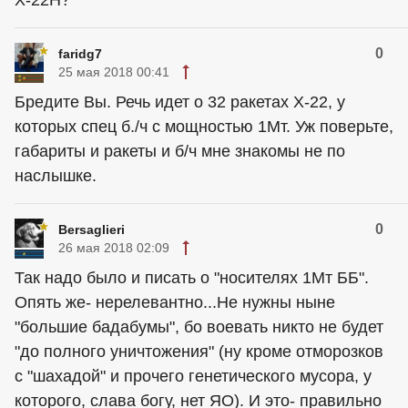
Х-22Н?
0
faridg7
25 мая 2018 00:41
Бредите Вы. Речь идет о 32 ракетах Х-22, у
которых спец б./ч с мощностью 1Мт. Уж поверьте,
габариты и ракеты и б/ч мне знакомы не по
наслышке.
0
Bersaglieri
26 мая 2018 02:09
Так надо было и писать о "носителях 1Мт ББ".
Опять же- нерелевантно...Не нужны ныне
"большие бадабумы", бо воевать никто не будет
"до полного уничтожения" (ну кроме отморозков
с "шахадой" и прочего генетического мусора, у
которого, слава богу, нет ЯО). И это- правильно