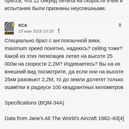
прессе, что 12 секунд летела на скорости 5-6М и
испытания были признаны неуспешными.
0
KCA
25 мая 2018 10:18
Специально брал с англоязычной вики,
maximum speed понятно, надеюсь? ceiling тоже?
Какой из этих пепелацев летел на высоте 25
000м на скорости 2,2М? Издеваетесь? Вы на их
внешний вид посмотрите, да если они на высоте
25км разовьют 2,2М, то до земли долетят только
ошмётки в радиусе 100 квадрантных километров
Specifications (BQM-34A)
Data from Jane's All The World's Aircraft 1982–83[4]