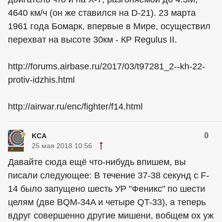
4640 км/ч (он же ставился на D-21). 23 марта
1961 года Бомарк, впервые в Мире, осуществил
перехват на высоте 30км - КР Regulus II.
http://forums.airbase.ru/2017/03/t97281_2--kh-22-
protiv-idzhis.html
http://airwar.ru/enc/fighter/f14.html
0
KCA
25 мая 2018 10:56
Давайте сюда ещё что-нибудь впишем, вы
писали следующее: В течение 37-38 секунд с F-
14 было запущено шесть УР "Феникс" по шести
целям (две BQM-34A и четыре QT-33), а теперь
вдруг совершенно другие мишени, вобщем ох уж