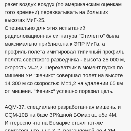
ракет воздух-воздух (по американским оценкам
того времени) перехватывать на больших
высотах МиГ-25.
Специально для этих испытаний
радиолокационная сигнатура "Стилетто" была
максимально приближена к ЭПР МиГа, а
профиль полета имитировал типичный профиль
полета советского разведчика - высота 25 000 м,
скорость М=2,2. Перехватчик в момент пуска по
мишени УР "Феникс" совершал полет на высоте
14 300 м со скоростью М=1,2 на удалении 65 км
от мишени. "Феникс" успешно поразил цель.
AQM-37, специально разработанная мишень, и
CQM-10B на базе ЗРКшной БОмарка, обе 4М.
Интересно что на Бомарке стоял тот-же
двигатель что и на Х-7, разгоняемой до 4.3М,