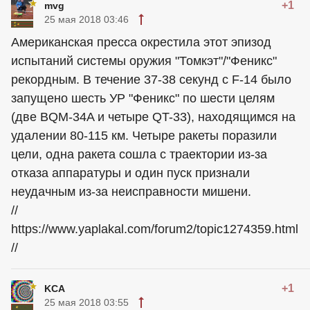
+1
mvg
25 мая 2018 03:46
Американская пресса окрестила этот эпизод
испытаний системы оружия "Томкэт"/"Феникс"
рекордным. В течение 37-38 секунд с F-14 было
запущено шесть УР "Феникс" по шести целям
(две BQM-34A и четыре QT-33), находящимся на
удалении 80-115 км. Четыре ракеты поразили
цели, одна ракета сошла с траектории из-за
отказа аппаратуры и один пуск признали
неудачным из-за неисправности мишени.
//
https://www.yaplakal.com/forum2/topic1274359.html
//
+1
KCA
25 мая 2018 03:55