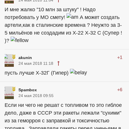
24 мая 2018 11:04
И мне жалко "10 млн за штуку" ! Надо
потребовать у МО смету!
А может создать
артели,как в сталинские времена ? Неужто за 3-
5 мильёнов не создадим из Х-22 Х-32 С (Супер !
)?
+1
akunin
24 мая 2018 11:18
пусть лучше Х-32Г (Гипер)
+6
Spambox
24 мая 2018 09:55
Если ни чего не решат с топливом то это гиблое
дело, даже в СССР эти ракеты лежали "сухими"
из за геморроя с заправкой и токсичностью
топлива . Заправляли ракеты перед ученьями в