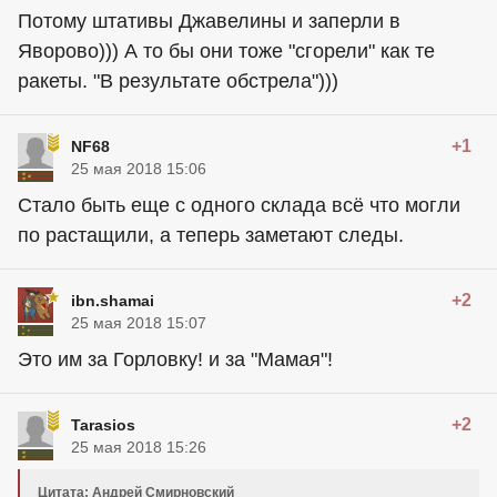
Потому штативы Джавелины и заперли в
Яворово))) А то бы они тоже "сгорели" как те
ракеты. "В результате обстрела")))
+1
NF68
25 мая 2018 15:06
Стало быть еще с одного склада всё что могли
по растащили, а теперь заметают следы.
+2
ibn.shamai
25 мая 2018 15:07
Это им за Горловку! и за "Мамая"!
+2
Tarasios
25 мая 2018 15:26
Цитата: Андрей Смирновский