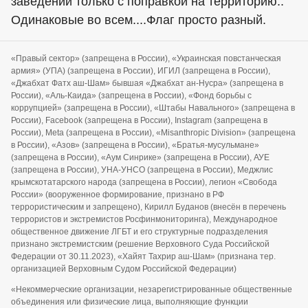
заведении только с поправкой на территорию..
Одинаковые во всем....Флаг просто разный.
«Правый сектор» (запрещена в России), «Украинская повстанческая
армия» (УПА) (запрещена в России), ИГИЛ (запрещена в России),
«Джабхат Фатх аш-Шам» бывшая «Джабхат ан-Нусра» (запрещена в
России), «Аль-Каида» (запрещена в России), «Фонд борьбы с
коррупцией» (запрещена в России), «Штабы Навального» (запрещена в
России), Facebook (запрещена в России), Instagram (запрещена в
России), Meta (запрещена в России), «Misanthropic Division» (запрещена
в России), «Азов» (запрещена в России), «Братья-мусульмане»
(запрещена в России), «Аум Синрике» (запрещена в России), АУЕ
(запрещена в России), УНА-УНСО (запрещена в России), Меджлис
крымскотатарского народа (запрещена в России), легион «Свобода
России» (вооруженное формирование, признано в РФ
террористическим и запрещено), Кирилл Буданов (внесён в перечень
террористов и экстремистов Росфинмониторинга), Международное
общественное движение ЛГБТ и его структурные подразделения
признано экстремистским (решение Верховного Суда Российской
Федерации от 30.11.2023), «Хайят Тахрир аш-Шам» (признана тер.
организацией Верховным Судом Российской Федерации)
«Некоммерческие организации, незарегистрированные общественные
объединения или физические лица, выполняющие функции