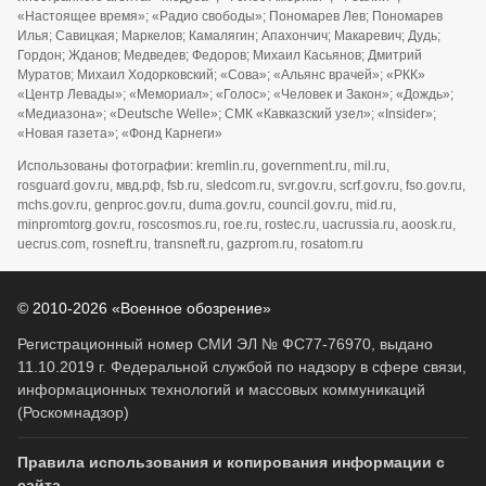
«Настоящее время»; «Радио свободы»; Пономарев Лев; Пономарев
Илья; Савицкая; Маркелов; Камалягин; Апахончич; Макаревич; Дудь;
Гордон; Жданов; Медведев; Федоров; Михаил Касьянов; Дмитрий
Муратов; Михаил Ходорковский; «Сова»; «Альянс врачей»; «РКК»
«Центр Левады»; «Мемориал»; «Голос»; «Человек и Закон»; «Дождь»;
«Медиазона»; «Deutsche Welle»; СМК «Кавказский узел»; «Insider»;
«Новая газета»; «Фонд Карнеги»
Использованы фотографии: kremlin.ru, government.ru, mil.ru,
rosguard.gov.ru, мвд.рф, fsb.ru, sledcom.ru, svr.gov.ru, scrf.gov.ru, fso.gov.ru,
mchs.gov.ru, genproc.gov.ru, duma.gov.ru, council.gov.ru, mid.ru,
minpromtorg.gov.ru, roscosmos.ru, roe.ru, rostec.ru, uacrussia.ru, aoosk.ru,
uecrus.com, rosneft.ru, transneft.ru, gazprom.ru, rosatom.ru
© 2010-2026 «Военное обозрение»
Регистрационный номер СМИ ЭЛ № ФС77-76970, выдано
11.10.2019 г. Федеральной службой по надзору в сфере связи,
информационных технологий и массовых коммуникаций
(Роскомнадзор)
Правила использования и копирования информации с
сайта