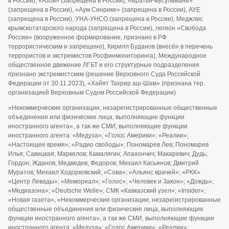
в России), «Азов» (запрещена в России), «Братья-мусульмане»
(запрещена в России), «Аум Синрике» (запрещена в России), АУЕ
(запрещена в России), УНА-УНСО (запрещена в России), Меджлис
крымскотатарского народа (запрещена в России), легион «Свобода
России» (вооруженное формирование, признано в РФ
террористическим и запрещено), Кирилл Буданов (внесён в перечень
террористов и экстремистов Росфинмониторинга), Международное
общественное движение ЛГБТ и его структурные подразделения
признано экстремистским (решение Верховного Суда Российской
Федерации от 30.11.2023), «Хайят Тахрир аш-Шам» (признана тер.
организацией Верховным Судом Российской Федерации)
«Некоммерческие организации, незарегистрированные общественные
объединения или физические лица, выполняющие функции
иностранного агента», а так же СМИ, выполняющие функции
иностранного агента: «Медуза»; «Голос Америки»; «Реалии»;
«Настоящее время»; «Радио свободы»; Пономарев Лев; Пономарев
Илья; Савицкая; Маркелов; Камалягин; Апахончич; Макаревич; Дудь;
Гордон; Жданов; Медведев; Федоров; Михаил Касьянов; Дмитрий
Муратов; Михаил Ходорковский; «Сова»; «Альянс врачей»; «РКК»
«Центр Левады»; «Мемориал»; «Голос»; «Человек и Закон»; «Дождь»;
«Медиазона»; «Deutsche Welle»; СМК «Кавказский узел»; «Insider»;
«Новая газета», «Некоммерческие организации, незарегистрированные
общественные объединения или физические лица, выполняющие
функции иностранного агента», а так же СМИ, выполняющие функции
иностранного агента: «Медуза»; «Голос Америки»; «Реалии»;