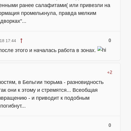
денными ранее салафитами( или привезли на
ормация промелькнула, правда мелким
дворках"...
0
18 17:44
 после этого и началась работа в зонах.
+2
остям, в Бельгии тюрьма - разновидность
так они к этому и стремятся... Всеобщая
извращению - и приводит к подобным
погибнут...
0