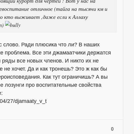
оящий курорт для чертей ! Вот у нас на
ревоспитание отличное (тайга на тысячи км и
ло кто выживает ,даже если к Аллаху
т)
с слово. Ради плюсика что ли? В наших
же проблема. Все эти джамаатчики держатся
 ряды все новых членов. И никто их не
е не хочет. Да и как тронешь? Это ж как бы
вероисповедания. Как тут ограничишь? А вы
е лозунги про воспитательные свойства
:
6/04/27/djamaaty_v_t
0