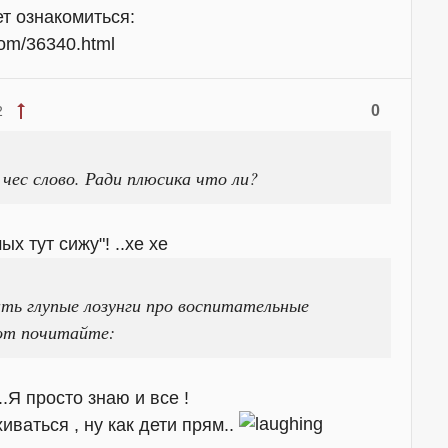
т ознакомиться:
.com/36340.html
0
2
 чес слово. Ради плюсика что ли?
х тут сижу"! ..хе хе
ть глупые лозунги про воспитательные
Вот почитайте:
.Я просто знаю и все !
иваться , ну как дети прям..