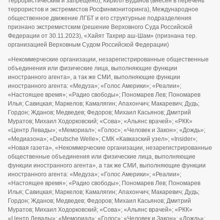
террористическим и запрещено), Кирилл Буданов (внесён в перечень
террористов и экстремистов Росфинмониторинга), Международное
общественное движение ЛГБТ и его структурные подразделения
признано экстремистским (решение Верховного Суда Российской
Федерации от 30.11.2023), «Хайят Тахрир аш-Шам» (признана тер.
организацией Верховным Судом Российской Федерации)
«Некоммерческие организации, незарегистрированные общественные
объединения или физические лица, выполняющие функции
иностранного агента», а так же СМИ, выполняющие функции
иностранного агента: «Медуза»; «Голос Америки»; «Реалии»;
«Настоящее время»; «Радио свободы»; Пономарев Лев; Пономарев
Илья; Савицкая; Маркелов; Камалягин; Апахончич; Макаревич; Дудь;
Гордон; Жданов; Медведев; Федоров; Михаил Касьянов; Дмитрий
Муратов; Михаил Ходорковский; «Сова»; «Альянс врачей»; «РКК»
«Центр Левады»; «Мемориал»; «Голос»; «Человек и Закон»; «Дождь»;
«Медиазона»; «Deutsche Welle»; СМК «Кавказский узел»; «Insider»;
«Новая газета», «Некоммерческие организации, незарегистрированные
общественные объединения или физические лица, выполняющие
функции иностранного агента», а так же СМИ, выполняющие функции
иностранного агента: «Медуза»; «Голос Америки»; «Реалии»;
«Настоящее время»; «Радио свободы»; Пономарев Лев; Пономарев
Илья; Савицкая; Маркелов; Камалягин; Апахончич; Макаревич; Дудь;
Гордон; Жданов; Медведев; Федоров; Михаил Касьянов; Дмитрий
Муратов; Михаил Ходорковский; «Сова»; «Альянс врачей»; «РКК»
«Центр Левады»; «Мемориал»; «Голос»; «Человек и Закон»; «Дождь»;