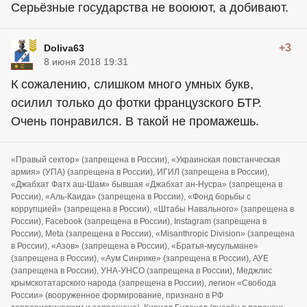
Серьёзные государства не вооюют, а добивают.
+3
Doliva63
8 июня 2018 19:31
К сожалению, слишком много умных букв,
осилил только до фотки французского БТР.
Очень понравился. В такой не промажешь.
«Правый сектор» (запрещена в России), «Украинская повстанческая
армия» (УПА) (запрещена в России), ИГИЛ (запрещена в России),
«Джабхат Фатх аш-Шам» бывшая «Джабхат ан-Нусра» (запрещена в
России), «Аль-Каида» (запрещена в России), «Фонд борьбы с
коррупцией» (запрещена в России), «Штабы Навального» (запрещена в
России), Facebook (запрещена в России), Instagram (запрещена в
России), Meta (запрещена в России), «Misanthropic Division» (запрещена
в России), «Азов» (запрещена в России), «Братья-мусульмане»
(запрещена в России), «Аум Синрике» (запрещена в России), АУЕ
(запрещена в России), УНА-УНСО (запрещена в России), Меджлис
крымскотатарского народа (запрещена в России), легион «Свобода
России» (вооруженное формирование, признано в РФ