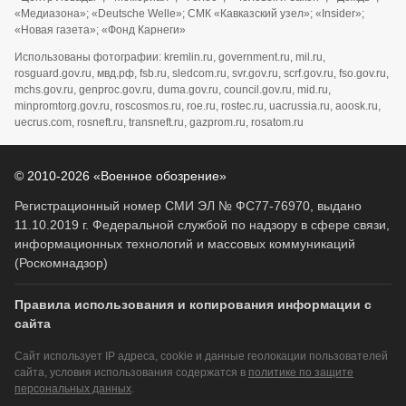
«Медиазона»; «Deutsche Welle»; СМК «Кавказский узел»; «Insider»;
«Новая газета»; «Фонд Карнеги»
Использованы фотографии: kremlin.ru, government.ru, mil.ru,
rosguard.gov.ru, мвд.рф, fsb.ru, sledcom.ru, svr.gov.ru, scrf.gov.ru, fso.gov.ru,
mchs.gov.ru, genproc.gov.ru, duma.gov.ru, council.gov.ru, mid.ru,
minpromtorg.gov.ru, roscosmos.ru, roe.ru, rostec.ru, uacrussia.ru, aoosk.ru,
uecrus.com, rosneft.ru, transneft.ru, gazprom.ru, rosatom.ru
© 2010-2026 «Военное обозрение»
Регистрационный номер СМИ ЭЛ № ФС77-76970, выдано
11.10.2019 г. Федеральной службой по надзору в сфере связи,
информационных технологий и массовых коммуникаций
(Роскомнадзор)
Правила использования и копирования информации с
сайта
Сайт использует IP адреса, cookie и данные геолокации пользователей
сайта, условия использования содержатся в
политике по защите
персональных данных
.