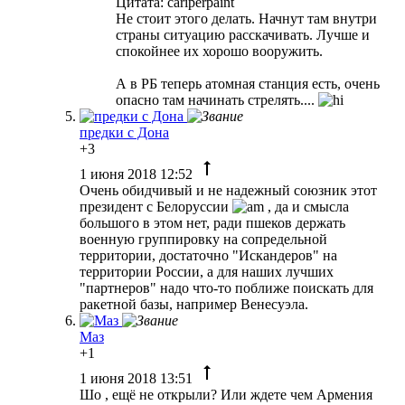
Цитата: cariperpaint
Не стоит этого делать. Начнут там внутри
страны ситуацию расскачивать. Лучше и
спокойнее их хорошо вооружить.
А в РБ теперь атомная станция есть, очень
опасно там начинать стрелять....
предки с Дона
+3
1 июня 2018 12:52
Очень обидчивый и не надежный союзник этот
президент с Белоруссии
, да и смысла
большого в этом нет, ради пшеков держать
военную группировку на сопредельной
территории, достаточно "Искандеров" на
территории России, а для наших лучших
"партнеров" надо что-то поближе поискать для
ракетной базы, например Венесуэла.
Маз
+1
1 июня 2018 13:51
Шо , ещё не открыли? Или ждете чем Армения