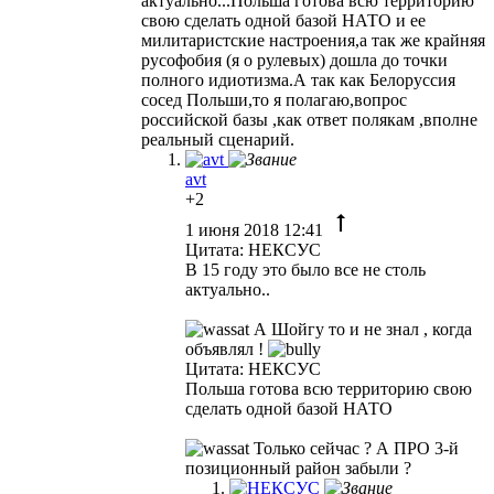
актуально...Польша готова всю территорию
свою сделать одной базой НАТО и ее
милитаристские настроения,а так же крайняя
русофобия (я о рулевых) дошла до точки
полного идиотизма.А так как Белоруссия
сосед Польши,то я полагаю,вопрос
российской базы ,как ответ полякам ,вполне
реальный сценарий.
avt
+2
1 июня 2018 12:41
Цитата: НЕКСУС
В 15 году это было все не столь
актуально..
А Шойгу то и не знал , когда
объявлял !
Цитата: НЕКСУС
Польша готова всю территорию свою
сделать одной базой НАТО
Только сейчас ? А ПРО 3-й
позиционный район забыли ?