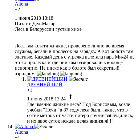
Altona
+2
1 июня 2018 13:18
Цитата: Дед-Макар
Леса в Белоруссии густые хе хе
------------------------
Леса там кстати жидкие, проверено лично во время
службы, бегали в пролесок на зарядку. А вот болота там
знатные. Каждый день с утречка взлетала пара Ми-24 из
этого пролеска и где они там базировались вообще
непонятно. Не иначе как в болоте был секретный
аэродром.
ДРЕВНЕЙШИЙ
+1
1 июня 2018 13:24
Где именно жидкие леса? Под Борисовым, возле
учебки "Печи "в 87 году леса были такие, что в
сотне метров от части пятеро грузин заблудились,
и их двое суток искала целая дивизия! !!
Altona
+1