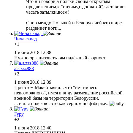
Что ни говори,а поляки,своим открытым
предложением,к "интиму,с доплатой",заставили
чесать затылки,всем!
Спор между Польшей и Белоруссией кто шире
раздвинет ноги...
Чича сквад
+1
1 июня 2018 12:38
Нужно организовать там надёжный форпост.
a.s.zzz888
+2
1 июня 2018 12:39
При этом Макей заявил, что "нет ничего
невозможного", имея в виду размещение российской
военной базы на территории Белоруссии.
... и для поляков - это как серпом по фаберже..
Гуру
+2
1 июня 2018 12:40