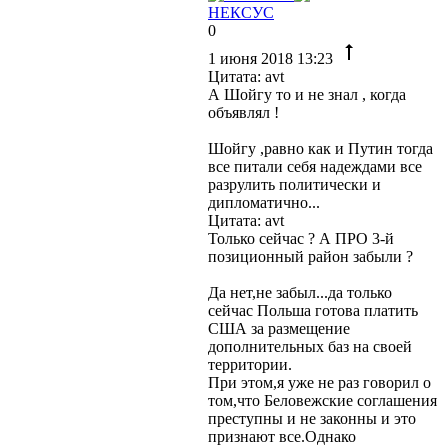
НЕКСУС
0
1 июня 2018 13:23
Цитата: avt
А Шойгу то и не знал , когда
объявлял !
Шойгу ,равно как и Путин тогда
все питали себя надеждами все
разрулить политически и
дипломатично...
Цитата: avt
Только сейчас ? А ПРО 3-й
позиционный район забыли ?
Да нет,не забыл...да только
сейчас Польша готова платить
США за размещение
дополнительных баз на своей
территории.
При этом,я уже не раз говорил о
том,что Беловежские соглашения
преступны и не законны и это
признают все.Однако