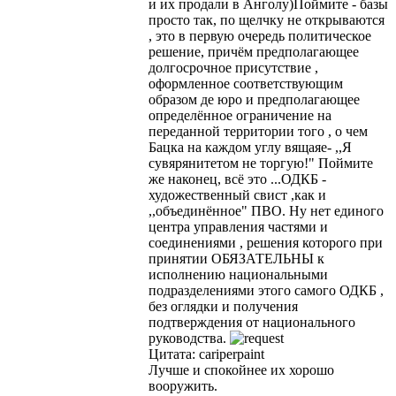
и их продали в Анголу)Поймите - базы
просто так, по щелчку не открываются
, это в первую очередь политическое
решение, причём предполагающее
долгосрочное присутствие ,
оформленное соответствующим
образом де юро и предполагающее
определённое ограничение на
переданной территории того , о чем
Бацка на каждом углу вящаяе- ,,Я
сувярянитетом не торгую!" Поймите
же наконец, всё это ...ОДКБ -
художественный свист ,как и
,,объединённое" ПВО. Ну нет единого
центра управления частями и
соединениями , решения которого при
принятии ОБЯЗАТЕЛЬНЫ к
исполнению национальными
подразделениями этого самого ОДКБ ,
без оглядки и получения
подтверждения от национального
руководства.
Цитата: cariperpaint
Лучше и спокойнее их хорошо
вооружить.