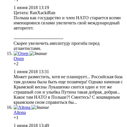
1 июня 2018 13:19
Цитата: RanXackiRan
Польша как государство и член НАТО старается всеми
имеющимися силами увеличить свой международный
авторитет.
-----------------------------------
Скорее увеличить амплитуду прогиба перед
атлантистами.
Опер
+2
1 июня 2018 13:31
Может разместить, хотя не планирует... Российская база
там должна была быть еще позавчера! Однако начиная с
Крымской весны Лукашенко снится один и тот же
страшный сон и улыбка Путина такая добрая, добрая...
Какое там НАТО в Польше?! Смеетесь? С кошмарным
крымским сном справиться бы...
Altona
+1
1 июня 2018 13:49