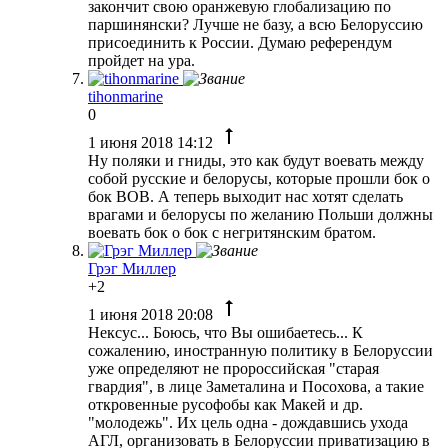
закончит свою оранжевую глобализацию по
паршинянски? Лучше не базу, а всю Белоруссию
присоединить к России. Думаю референдум
пройдет на ура.
tihonmarine
0
1 июня 2018 14:12
Ну поляки и гниды, это как будут воевать между
собой русские и белорусы, которые прошли бок о
бок ВОВ. А теперь выходит нас хотят сделать
врагами и белорусы по желанию Польши должны
воевать бок о бок с негритянским братом.
Грэг Миллер
+2
1 июня 2018 20:08
Нексус... Боюсь, что Вы ошибаетесь... К
сожалению, иностранную политику в Белоруссии
уже определяют не пророссийская "старая
гвардия", в лице Заметалина и Посохова, а такие
откровенные русофобы как Макей и др.
"молодежь". Их цель одна - дождавшись ухода
АГЛ, организовать в Белоруссии приватизацию в