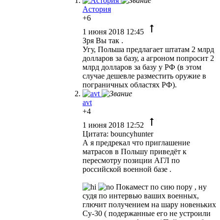
Астория
+6
1 июня 2018 12:45
Зря Вы так .
Угу, Польша предлагает штатам 2 млрд
долларов за базу, а агроном попросит 2
млрд долларов за базу у РФ (в этом
случае дешевле разместить оружие в
пограничных областях РФ).
avt
+4
1 июня 2018 12:52
Цитата: bouncyhunter
А я предрекал что приглашение
матрасов в Польшу приведёт к
пересмотру позиции АГЛ по
российской военной базе .
Покамест по сию пору , ну
судя по интервью ваших военных,
глючит получением на шару новеньких
Су-30 ( подержанные его не устроили