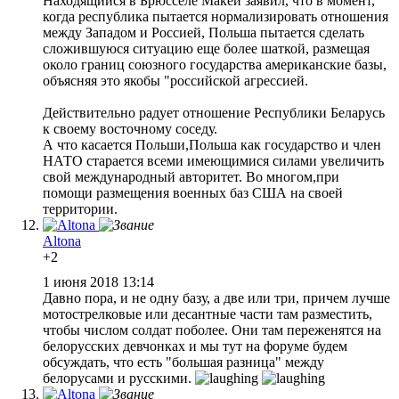
Находящийся в Брюсселе Макей заявил, что в момент,
когда республика пытается нормализировать отношения
между Западом и Россией, Польша пытается сделать
сложившуюся ситуацию еще более шаткой, размещая
около границ союзного государства американские базы,
объясняя это якобы "российской агрессией.
Действительно радует отношение Республики Беларусь
к своему восточному соседу.
А что касается Польши,Польша как государство и член
НАТО старается всеми имеющимися силами увеличить
свой международный авторитет. Во многом,при
помощи размещения военных баз США на своей
территории.
Altona
+2
1 июня 2018 13:14
Давно пора, и не одну базу, а две или три, причем лучше
мотострелковые или десантные части там разместить,
чтобы числом солдат поболее. Они там переженятся на
белорусских девчонках и мы тут на форуме будем
обсуждать, что есть "большая разница" между
белорусами и русскими.