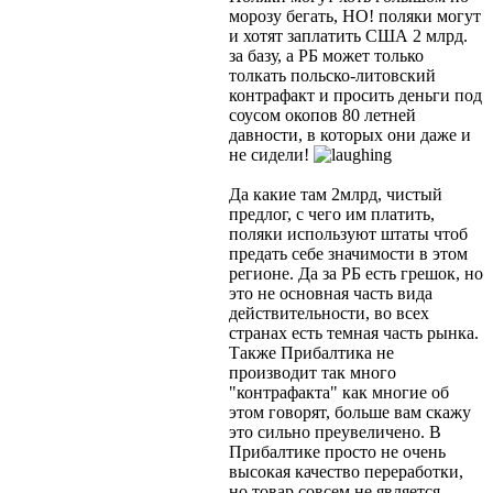
морозу бегать, НО! поляки могут
и хотят заплатить США 2 млрд.
за базу, а РБ может только
толкать польско-литовский
контрафакт и просить деньги под
соусом окопов 80 летней
давности, в которых они даже и
не сидели!
Да какие там 2млрд, чистый
предлог, с чего им платить,
поляки используют штаты чтоб
предать себе значимости в этом
регионе. Да за РБ есть грешок, но
это не основная часть вида
действительности, во всех
странах есть темная часть рынка.
Также Прибалтика не
производит так много
"контрафакта" как многие об
этом говорят, больше вам скажу
это сильно преувеличено. В
Прибалтике просто не очень
высокая качество переработки,
но товар совсем не является