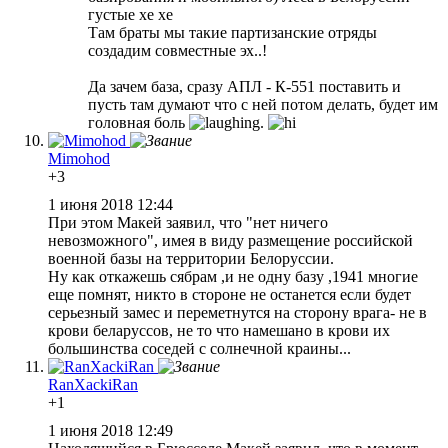
густые хе хе
Там браты мы такие партизанские отряды
создадим совместные эх..!
Да зачем база, сразу АПЛ - К-551 поставить и
пусть там думают что с ней потом делать, будет им
головная боль
.
Mimohod
+3
1 июня 2018 12:44
При этом Макей заявил, что "нет ничего
невозможного", имея в виду размещение российской
военной базы на территории Белоруссии.
Ну как откажешь сябрам ,и не одну базу ,1941 многие
еще помнят, никто в стороне не останется если будет
серьезный замес и переметнутся на сторону врага- не в
крови беларуссов, не то что намешано в крови их
большинства соседей с солнечной краины...
RanXackiRan
+1
1 июня 2018 12:49