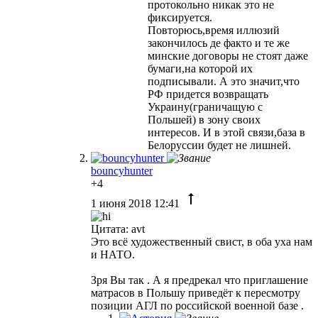
протокольно никак это не
фиксируется.
Повторюсь,время иллюзий
закончилось де факто и те же
минские договоры не стоят даже
бумаги,на которой их
подписывали. А это значит,что
РФ придется возвращать
Украину(граничащую с
Польшей) в зону своих
интересов. И в этой связи,база в
Белоруссии будет не лишней.
bouncyhunter
+4
1 июня 2018 12:41
Цитата: avt
Это всё художественный свист, в оба уха нам
и НАТО.
Зря Вы так . А я предрекал что приглашение
матрасов в Польшу приведёт к пересмотру
позиции АГЛ по российской военной базе .