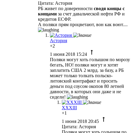
Цитата: Астория
РБ живет по доверенности
сводя концы с
концами
за счет давальческой нефти РФ и
кредитов ЕСФР.
А поляки прям процветают, вон как воют....
Астория
+2
1 июня 2018 15:24
Поляки могут хоть голышом по морозу
бегать, НО! поляки могут и хотят
заплатить США 2 млрд. за базу, а РБ
может только толкать польско-
литовский контрафакт и просить
деньги под соусом окопов 80 летней
давности, в которых они даже и не
сидели!
XXXIII
+1
1 июня 2018 20:45
Цитата: Астория
Поляки могут хоть голышом по