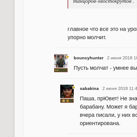
танцоров-хвостокрутов .
главное что все это на ур
упорно молчит.
bouncyhunter
2 июня 2018 1
Пусть молчат - умнее в
sabakina
2 июня 2018 11:
Паша, прЮвет! Не зна
барабану. Может я б
вчера писали, у них в
ориентирована.