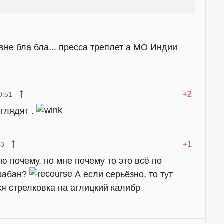
овне бла бла... пресса треплет а МО Индии
+2
0:51
ыглядят .
+1
43
ю почему, но мне почему то это всё по
арабан?
А если серьёзно, то тут
ся стрелковка на аглицкий калибр